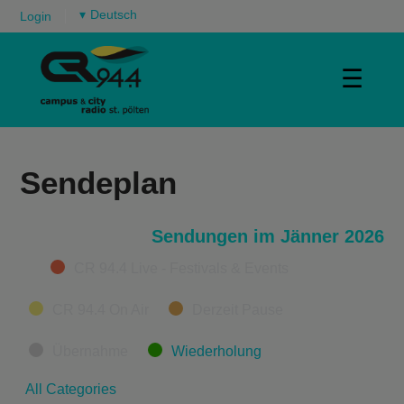
▾
Login
☰
Sendeplan
Sendungen im Jänner 2026
Categories
CR 94.4 Live - Festivals & Events
CR 94.4 On Air
Derzeit Pause
Übernahme
Wiederholung
All Categories