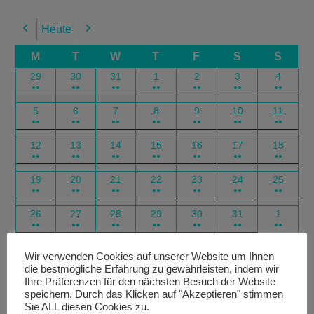
Heute
Previous
Next
M
T
W
T
F
S
S
29
30
31
1
2
3
4
●●
●●
●●
●●
●●
●●
●●
5
6
7
8
9
10
11
●●
●●
●●
●●
●●
●●
●●
12
13
14
15
16
17
18
●●
●●
●●
●●
●●
●●
●●
19
20
21
22
23
24
25
●●
●●
●●
●●
●●
●●
●●
26
27
28
29
30
31
1
●●
●●
●●
●●
●●
●●
●●
Google
Outlook
Google
Outlook
Subscribe
Subscribe
Export
Export
Wir verwenden Cookies auf unserer Website um Ihnen
die bestmögliche Erfahrung zu gewährleisten, indem wir
in
in
for
for
Ihre Präferenzen für den nächsten Besuch der Website
speichern. Durch das Klicken auf "Akzeptieren" stimmen
Sie ALL diesen Cookies zu.