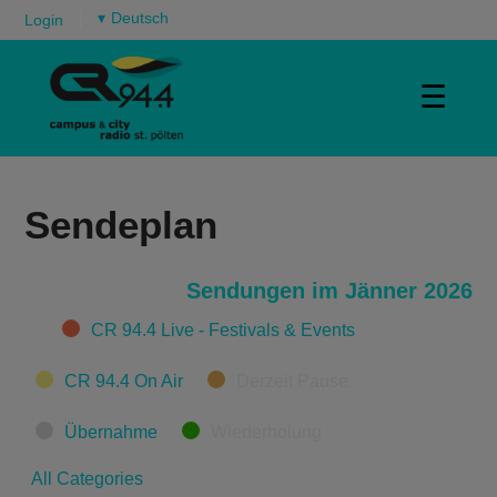
▾
Login
☰
Sendeplan
Sendungen im Jänner 2026
Categories
CR 94.4 Live - Festivals & Events
CR 94.4 On Air
Derzeit Pause
Übernahme
Wiederholung
All Categories