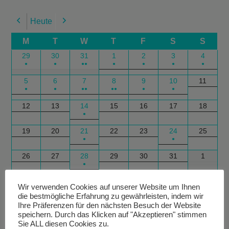
Heute
Previous
Next
M
T
W
T
F
S
S
29
30
31
1
2
3
4
●
●
●●
●
●
●
●
5
6
7
8
9
10
11
●
●
●●
●●
●
●
12
13
14
15
16
17
18
●
19
20
21
22
23
24
25
●
●
26
27
28
29
30
31
1
●
Google
Outlook
Google
Outlook
Subscribe
Subscribe
Export
Export
Wir verwenden Cookies auf unserer Website um Ihnen
die bestmögliche Erfahrung zu gewährleisten, indem wir
in
in
for
for
Ihre Präferenzen für den nächsten Besuch der Website
speichern. Durch das Klicken auf "Akzeptieren" stimmen
Sie ALL diesen Cookies zu.