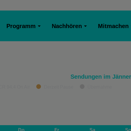
Programm
Nachhören
Mitmachen
Sendungen im Jänner
CR 94.4 On Air
Derzeit Pause
Übernahme
Do
Fr
Sa
S