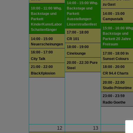
14:00 - 15:00 Whg.
zu Gast
10:00 - 11:00 Whg.
Backstage und
Backstage und
Parkett
14:00 - 15:00
Parkett
Ausstellungen
Campustalk
KinderKunstLabor
Linzerstraßenfest
15:00 - 16:00 Whg
Schattenfänger
17:00 - 18:00
Backstage und
14:00 - 15:00
CR 101
Parkett 20 Jahre
Neuerscheinungen
Freiraum
18:00 - 19:00
16:00 - 17:00
Cinelounge
17:00 - 18:00 In
City Talk
Sunset Colours
20:00 - 22:30 Pure
21:00 - 22:00
18:00 - 20:00
Steel
BlackXplosion
CR 94.4 Charts
20:00 - 22:00
Studio Primetime
23:00 - 23:59
Radio Goethe
12
13
1