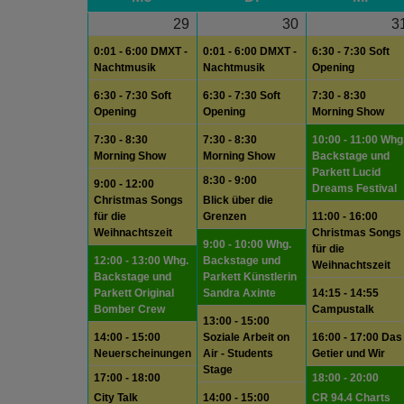
29
30
3
0:01 - 6:00 DMXT -
0:01 - 6:00 DMXT -
6:30 - 7:30 Soft
Nachtmusik
Nachtmusik
Opening
6:30 - 7:30 Soft
6:30 - 7:30 Soft
7:30 - 8:30
Opening
Opening
Morning Show
7:30 - 8:30
7:30 - 8:30
10:00 - 11:00 Whg
Morning Show
Morning Show
Backstage und
Parkett Lucid
8:30 - 9:00
9:00 - 12:00
Dreams Festival
Christmas Songs
Blick über die
für die
Grenzen
11:00 - 16:00
Weihnachtszeit
Christmas Songs
9:00 - 10:00 Whg.
für die
12:00 - 13:00 Whg.
Backstage und
Weihnachtszeit
Backstage und
Parkett Künstlerin
Parkett Original
Sandra Axinte
14:15 - 14:55
Bomber Crew
Campustalk
13:00 - 15:00
14:00 - 15:00
Soziale Arbeit on
16:00 - 17:00 Das
Neuerscheinungen
Air - Students
Getier und Wir
Stage
17:00 - 18:00
18:00 - 20:00
City Talk
14:00 - 15:00
CR 94.4 Charts