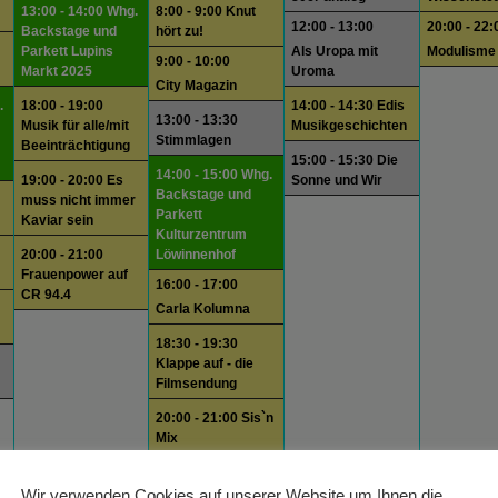
13:00 - 14:00 Whg.
8:00 - 9:00 Knut
12:00 - 13:00
20:00 - 22:
Backstage und
hört zu!
Parkett Lupins
Als Uropa mit
Modulisme
9:00 - 10:00
Markt 2025
Uroma
City Magazin
.
18:00 - 19:00
14:00 - 14:30 Edis
13:00 - 13:30
Musik für alle/mit
Musikgeschichten
Stimmlagen
Beeinträchtigung
15:00 - 15:30 Die
14:00 - 15:00 Whg.
19:00 - 20:00 Es
Sonne und Wir
Backstage und
muss nicht immer
Parkett
Kaviar sein
Kulturzentrum
20:00 - 21:00
Löwinnenhof
Frauenpower auf
16:00 - 17:00
CR 94.4
Carla Kolumna
18:30 - 19:30
Klappe auf - die
Filmsendung
20:00 - 21:00 Sis`n
Mix
4
15
16
17
Wir verwenden Cookies auf unserer Website um Ihnen die