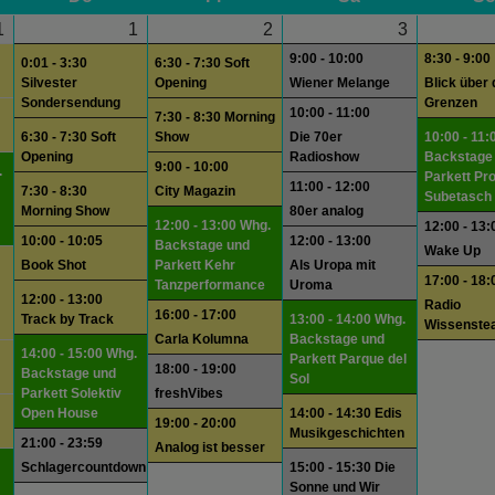
1
1
2
3
9:00 - 10:00
8:30 - 9:00
0:01 - 3:30
6:30 - 7:30 Soft
Silvester
Opening
Wiener Melange
Blick über 
Sondersendung
Grenzen
10:00 - 11:00
7:30 - 8:30 Morning
6:30 - 7:30 Soft
Show
Die 70er
10:00 - 11:
Opening
Radioshow
Backstage
9:00 - 10:00
.
Parkett Pr
11:00 - 12:00
7:30 - 8:30
City Magazin
Subetasch
Morning Show
80er analog
12:00 - 13:00 Whg.
12:00 - 13:
10:00 - 10:05
12:00 - 13:00
Backstage und
Wake Up
Book Shot
Parkett Kehr
Als Uropa mit
17:00 - 18:
Tanzperformance
Uroma
12:00 - 13:00
Radio
16:00 - 17:00
Track by Track
13:00 - 14:00 Whg.
Wissenste
Carla Kolumna
Backstage und
14:00 - 15:00 Whg.
Parkett Parque del
18:00 - 19:00
Backstage und
Sol
Parkett Solektiv
freshVibes
Open House
14:00 - 14:30 Edis
19:00 - 20:00
Musikgeschichten
21:00 - 23:59
Analog ist besser
Schlagercountdown
15:00 - 15:30 Die
Sonne und Wir