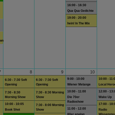
16:00 - 16:30
Qua Qua Gedichte
19:00 - 20:00
hein! In The Mix
own
7
8
9
10
9:00 - 10:00
10:00 - 11:
6:30 - 7:30 Soft
6:30 - 7:30 Soft
Opening
Opening
Wiener Melange
Local Hero
10:00 - 11:00
12:00 - 13:
7:30 - 8:30
7:30 - 8:30 Morning
Morning Show
Show
Die 70er
Wake Up
Radioshow
10:00 - 10:05
17:00 - 18:
7:30 - 8:00 Morning
11:00 - 12:00
Book Shot
Show
Radio
80er analog
Wissenste