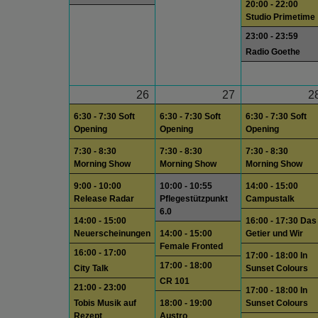
20:00 - 22:00
Studio Primetime
23:00 - 23:59
Radio Goethe
26
27
2
6:30 - 7:30 Soft
6:30 - 7:30 Soft
6:30 - 7:30 Soft
Opening
Opening
Opening
7:30 - 8:30
7:30 - 8:30
7:30 - 8:30
Morning Show
Morning Show
Morning Show
9:00 - 10:00
10:00 - 10:55
14:00 - 15:00
Release Radar
Pflegestützpunkt
Campustalk
6.0
14:00 - 15:00
16:00 - 17:30 Das
Neuerscheinungen
14:00 - 15:00
Getier und Wir
Female Fronted
16:00 - 17:00
17:00 - 18:00 In
17:00 - 18:00
City Talk
Sunset Colours
CR 101
21:00 - 23:00
17:00 - 18:00 In
Tobis Musik auf
18:00 - 19:00
Sunset Colours
Rezept
Austro