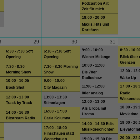
Podcast on Air:
Zeit für mich
18:00 - 20:00
Maxis, Hits und
Raritäten
8
29
30
31
9:00 - 10:00
8:30 - 10:0
6:30 - 7:30 Soft
6:30 - 7:30 Soft
Opening
Opening
Wiener Melange
Blick über 
Grenzen
10:00 - 11:00
7:30 - 8:30
7:30 - 8:30 Morning
12:00 - 13:
Morning Show
Show
Die 70er
Radioshow
Wake Up
10:00 - 10:05
9:00 - 10:00
11:00 - 12:00
17:00 - 18:
Book Shot
City Magazin
80er analog
Radio
12:00 - 13:00
13:00 - 13:30
Wissenste
12:00 - 13:00
Track by Track
Stimmlagen
18:00 - 19:
Als Uropa mit
16:00 - 17:00
14:00 - 16:30
Uroma
Movietime
Bitstream Radio
Carla Kolumna
19:00 - 20:
14:00 - 14:30 Edis
17:00 - 18:00
Musikgeschichten
ElevatorTa
Hinschauen statt
20:00 - 22:
Wegschauen
15:00 - 15:30 Die