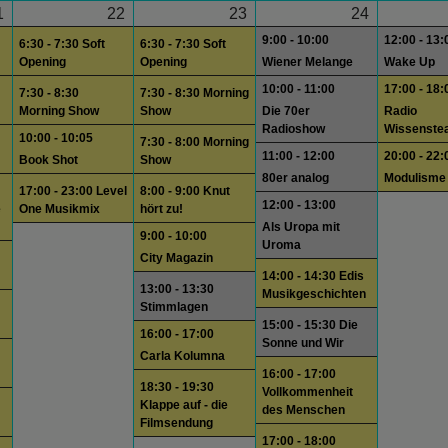
1
22
23
24
9:00 - 10:00
12:00 - 13:
6:30 - 7:30 Soft
6:30 - 7:30 Soft
Opening
Opening
Wiener Melange
Wake Up
10:00 - 11:00
17:00 - 18:
7:30 - 8:30
7:30 - 8:30 Morning
Morning Show
Show
Die 70er
Radio
Radioshow
Wissenste
10:00 - 10:05
7:30 - 8:00 Morning
11:00 - 12:00
20:00 - 22:
Book Shot
Show
80er analog
Modulisme
17:00 - 23:00 Level
8:00 - 9:00 Knut
12:00 - 13:00
e
One Musikmix
hört zu!
Als Uropa mit
9:00 - 10:00
Uroma
City Magazin
14:00 - 14:30 Edis
13:00 - 13:30
Musikgeschichten
Stimmlagen
15:00 - 15:30 Die
16:00 - 17:00
Sonne und Wir
Carla Kolumna
16:00 - 17:00
18:30 - 19:30
Vollkommenheit
Klappe auf - die
des Menschen
Filmsendung
17:00 - 18:00