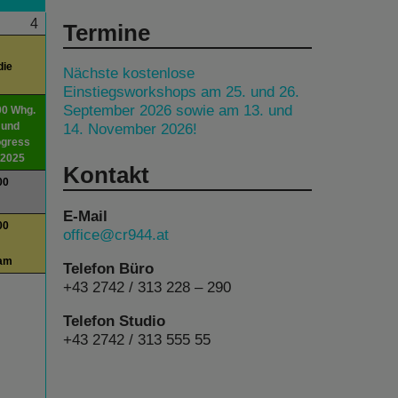
4
Termine
die
Nächste kostenlose
Einstiegsworkshops am 25. und 26.
September 2026 sowie am 13. und
00 Whg.
14. November 2026!
 und
ogress
 2025
Kontakt
00
E-Mail
00
office@cr944.at
am
Telefon Büro
+43 2742 / 313 228 – 290
Telefon Studio
+43 2742 / 313 555 55