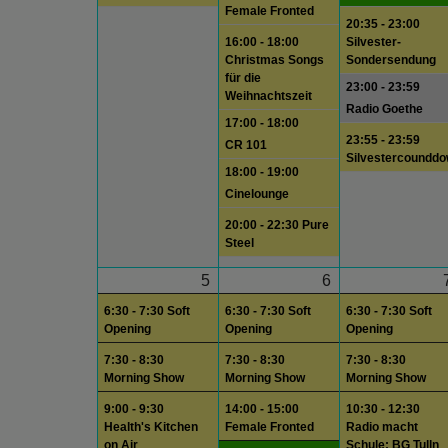
Female Fronted
20:35 - 23:00
16:00 - 18:00
Silvester-
Christmas Songs
Sondersendung
für die
23:00 - 23:59
Weihnachtszeit
Radio Goethe
17:00 - 18:00
23:55 - 23:59
CR 101
Silvestercoundd
18:00 - 19:00
Cinelounge
20:00 - 22:30 Pure
Steel
5
6
6:30 - 7:30 Soft
6:30 - 7:30 Soft
6:30 - 7:30 Soft
Opening
Opening
Opening
7:30 - 8:30
7:30 - 8:30
7:30 - 8:30
Morning Show
Morning Show
Morning Show
9:00 - 9:30
14:00 - 15:00
10:30 - 12:30
Health's Kitchen
Female Fronted
Radio macht
on Air
Schule: BG Tulln