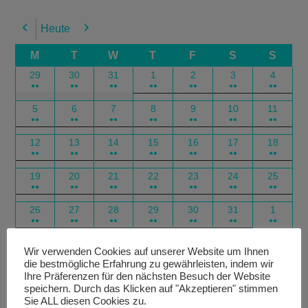
Heute
Previous
Next
M
T
W
T
F
S
S
29
30
31
1
2
3
4
●●
●●
●●
●●
●●
●●
●●
5
6
7
8
9
10
11
●●
●●
●●
●●
●●
●●
●●
12
13
14
15
16
17
18
●●
●●
●●
●●
●●
●●
●●
19
20
21
22
23
24
25
●●
●●
●●
●●
●●
●●
●●
26
27
28
29
30
31
1
●●
●●
●●
●●
●●
●●
●●
Google
Outlook
Google
Outlook
Subscribe
Subscribe
Export
Export
Wir verwenden Cookies auf unserer Website um Ihnen
die bestmögliche Erfahrung zu gewährleisten, indem wir
in
in
for
for
Ihre Präferenzen für den nächsten Besuch der Website
speichern. Durch das Klicken auf "Akzeptieren" stimmen
Sie ALL diesen Cookies zu.