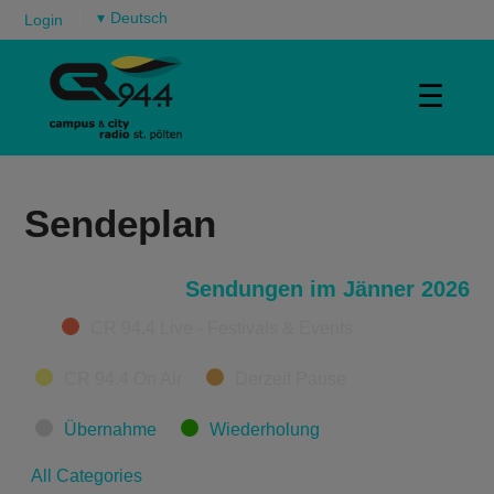
▾
Login
☰
Sendeplan
Sendungen im Jänner 2026
Categories
CR 94.4 Live - Festivals & Events
CR 94.4 On Air
Derzeit Pause
Übernahme
Wiederholung
All Categories