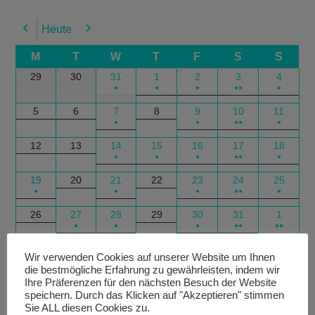
Heute
Previous
Next
M
T
W
T
F
S
S
29
30
31
1
2
3
4
●
●
●
●●
●
5
6
7
8
9
10
11
●
●
●●
●
12
13
14
15
16
17
18
●
●
●
●●
●
19
20
21
22
23
24
25
●
●
●
●●
●
26
27
28
29
30
31
1
●
●
●
●●
●●
Google
Outlook
Google
Outlook
Subscribe
Subscribe
Export
Export
Wir verwenden Cookies auf unserer Website um Ihnen
die bestmögliche Erfahrung zu gewährleisten, indem wir
in
in
for
for
Ihre Präferenzen für den nächsten Besuch der Website
speichern. Durch das Klicken auf "Akzeptieren" stimmen
Sie ALL diesen Cookies zu.