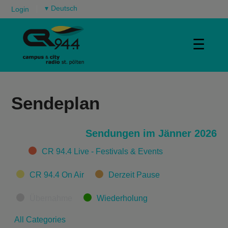
▾
Login
☰
Sendeplan
Sendungen im Jänner 2026
Categories
CR 94.4 Live - Festivals & Events
CR 94.4 On Air
Derzeit Pause
Übernahme
Wiederholung
All Categories