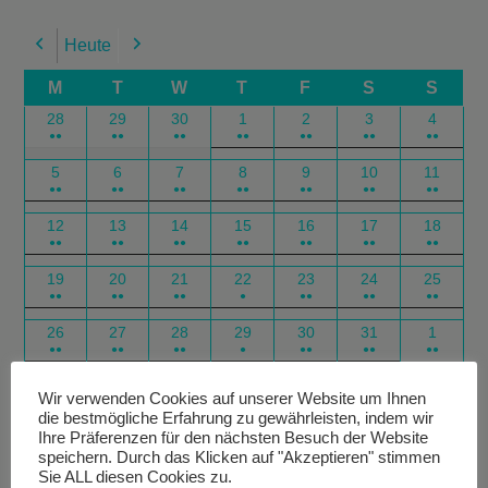
Heute
Previous
Next
M
T
W
T
F
S
S
28
29
30
1
2
3
4
●●
●●
●●
●●
●●
●●
●●
5
6
7
8
9
10
11
●●
●●
●●
●●
●●
●●
●●
12
13
14
15
16
17
18
●●
●●
●●
●●
●●
●●
●●
19
20
21
22
23
24
25
●●
●●
●●
●
●●
●●
●●
26
27
28
29
30
31
1
●●
●●
●●
●
●●
●●
●●
Google
Outlook
Google
Outlook
Subscribe
Subscribe
Export
Export
Wir verwenden Cookies auf unserer Website um Ihnen
die bestmögliche Erfahrung zu gewährleisten, indem wir
in
in
for
for
Ihre Präferenzen für den nächsten Besuch der Website
speichern. Durch das Klicken auf "Akzeptieren" stimmen
Sie ALL diesen Cookies zu.