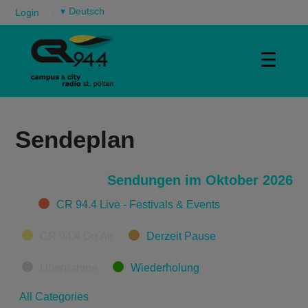
▾
Login
☰
Sendeplan
Sendungen im Oktober 2026
Categories
CR 94.4 Live - Festivals & Events
CR 94.4 On Air
Derzeit Pause
Übernahme
Wiederholung
All Categories