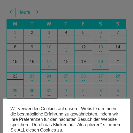
Heute
Previous
Next
M
T
W
T
F
S
S
1
2
3
4
5
6
7
●
●
●
8
9
10
11
12
13
14
●
●
●●
15
16
17
18
19
20
21
●
●
22
23
24
25
26
27
28
●
●
●
●●
●●
●
29
30
31
1
2
3
4
●
●
●●
●
●
●
●
Google
Outlook
Google
Outlook
Subscribe
Subscribe
Export
Export
Wir verwenden Cookies auf unserer Website um Ihnen
die bestmögliche Erfahrung zu gewährleisten, indem wir
in
in
for
for
Ihre Präferenzen für den nächsten Besuch der Website
speichern. Durch das Klicken auf "Akzeptieren" stimmen
Sie ALL diesen Cookies zu.