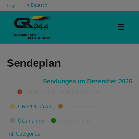
▾
Login
☰
Sendeplan
Sendungen im Dezember 2025
Categories
CR 94.4 Live - Festivals & Events
CR 94.4 On Air
Derzeit Pause
Übernahme
Wiederholung
All Categories