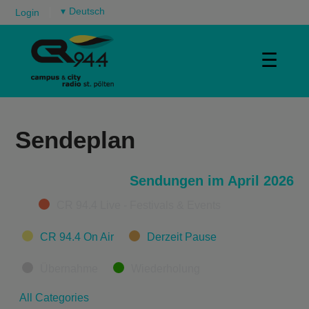
▾
Login
☰
Sendeplan
Sendungen im April 2026
Categories
CR 94.4 Live - Festivals & Events
CR 94.4 On Air
Derzeit Pause
Übernahme
Wiederholung
All Categories