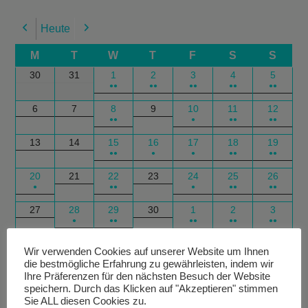
Heute
Previous
Next
M
T
W
T
F
S
S
30
31
1
2
3
4
5
●●
●●
●●
●●
●●
6
7
8
9
10
11
12
●●
●
●●
●●
13
14
15
16
17
18
19
●●
●
●
●●
●●
20
21
22
23
24
25
26
●
●●
●
●●
●●
27
28
29
30
1
2
3
●
●●
●●
●●
●●
Google
Outlook
Google
Outlook
Subscribe
Subscribe
Export
Export
Wir verwenden Cookies auf unserer Website um Ihnen
die bestmögliche Erfahrung zu gewährleisten, indem wir
in
in
for
for
Ihre Präferenzen für den nächsten Besuch der Website
speichern. Durch das Klicken auf "Akzeptieren" stimmen
Sie ALL diesen Cookies zu.