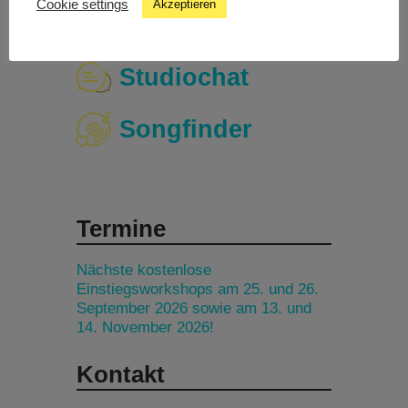
Cookie settings
Akzeptieren
Livestream
Studiochat
Songfinder
Termine
Nächste kostenlose
Einstiegsworkshops am 25. und 26.
September 2026 sowie am 13. und
14. November 2026!
Kontakt