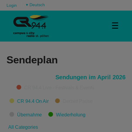
▾
Login
☰
Sendeplan
Sendungen im April 2026
Categories
CR 94.4 Live - Festivals & Events
CR 94.4 On Air
Derzeit Pause
Übernahme
Wiederholung
All Categories