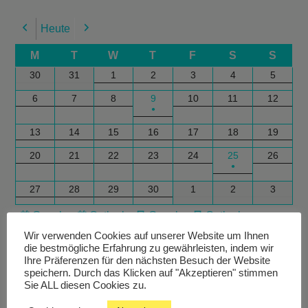
Heute
Previous
Next
M
T
W
T
F
S
S
30
31
1
2
3
4
5
6
7
8
9
10
11
12
●
13
14
15
16
17
18
19
20
21
22
23
24
25
26
●
27
28
29
30
1
2
3
Google
Outlook
Google
Outlook
Subscribe
Subscribe
Export
Export
in
in
for
for
Wir verwenden Cookies auf unserer Website um Ihnen
die bestmögliche Erfahrung zu gewährleisten, indem wir
Ihre Präferenzen für den nächsten Besuch der Website
speichern. Durch das Klicken auf "Akzeptieren" stimmen
Sie ALL diesen Cookies zu.