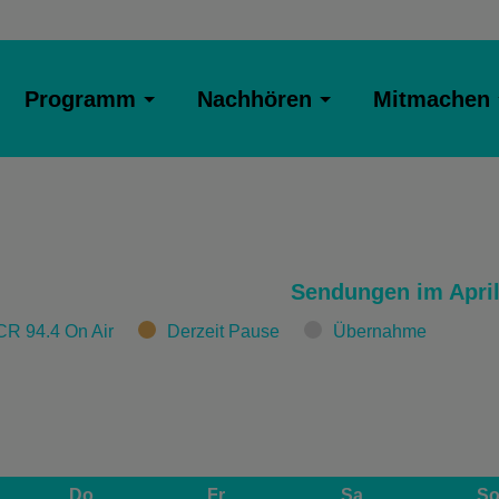
Programm
Nachhören
Mitmachen
Sendungen im April
CR 94.4 On Air
Derzeit Pause
Übernahme
Do
Fr
Sa
S