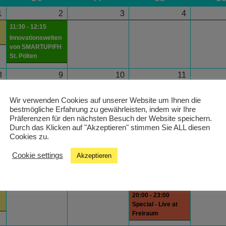
1
2
3
4
11:30 - 12:15
Innovationswelten
von SMARTUP/FH
St. Pölten
8
9
10
11
19:00 - 20:00
hein! In The Mix
Wir verwenden Cookies auf unserer Website um Ihnen die
bestmögliche Erfahrung zu gewährleisten, indem wir Ihre
Präferenzen für den nächsten Besuch der Website speichern.
5
16
17
18
Durch das Klicken auf "Akzeptieren" stimmen Sie ALL diesen
Cookies zu.
Cookie settings
Akzeptieren
2
23
24
25
20:00 - 23:00
Special - Live at
Freiraum