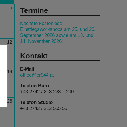
5
Termine
Nächste kostenlose
Einstiegsworkshops am 25. und 26.
September 2026 sowie am 13. und
14. November 2026!
12
Kontakt
E-Mail
19
office@cr944.at
Telefon Büro
+43 2742 / 313 228 – 290
26
Telefon Studio
+43 2742 / 313 555 55