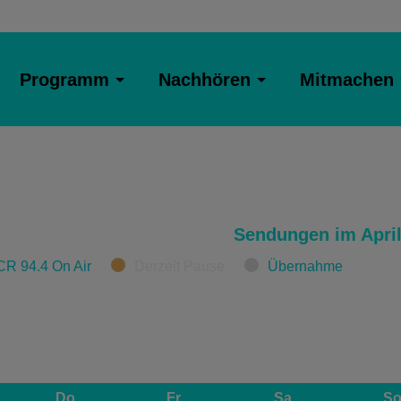
Programm
Nachhören
Mitmachen
Sendungen im April
CR 94.4 On Air
Derzeit Pause
Übernahme
Do
Fr
Sa
S