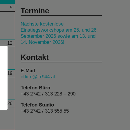
5
Termine
Nächste kostenlose
Einstiegsworkshops am 25. und 26.
September 2026 sowie am 13. und
14. November 2026!
12
Kontakt
E-Mail
19
office@cr944.at
Telefon Büro
+43 2742 / 313 228 – 290
26
Telefon Studio
+43 2742 / 313 555 55