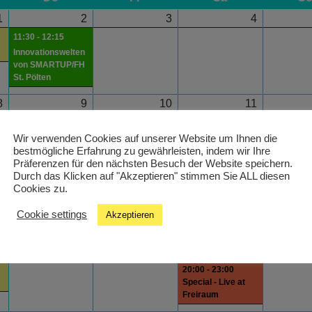
1
2
3
4
11:30 - 12:15
Innovationswelten
von SMARTUP/FH
St. Pölten
8
9
10
11
19:00 - 20:00
18:00 - 19:00
Musik für alle/mit
hein! In The Mix
Wir verwenden Cookies auf unserer Website um Ihnen die
Beeinträchtigung
bestmögliche Erfahrung zu gewährleisten, indem wir Ihre
Präferenzen für den nächsten Besuch der Website speichern.
5
16
17
18
Durch das Klicken auf "Akzeptieren" stimmen Sie ALL diesen
Cookies zu.
Cookie settings
Akzeptieren
2
23
24
25
20:00 - 23:00
Special - Live at
Freiraum