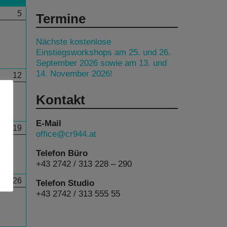
5
Termine
Nächste kostenlose
Einstiegsworkshops am 25. und 26.
September 2026 sowie am 13. und
14. November 2026!
12
Kontakt
E-Mail
19
office@cr944.at
Telefon Büro
+43 2742 / 313 228 – 290
26
Telefon Studio
+43 2742 / 313 555 55