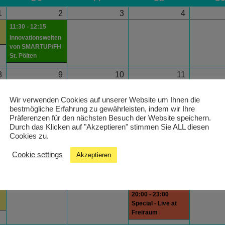
1
2
3
4
11:30 - 12:15
Innovationswelten
von SMARTUP/FH
St. Pölten
8
9
10
11
19:00 - 20:00
hein! In The Mix
Wir verwenden Cookies auf unserer Website um Ihnen die
bestmögliche Erfahrung zu gewährleisten, indem wir Ihre
Präferenzen für den nächsten Besuch der Website speichern.
5
16
17
18
Durch das Klicken auf "Akzeptieren" stimmen Sie ALL diesen
Cookies zu.
Cookie settings
Akzeptieren
2
23
24
25
20:00 - 23:00
Special - Live at
Freiraum