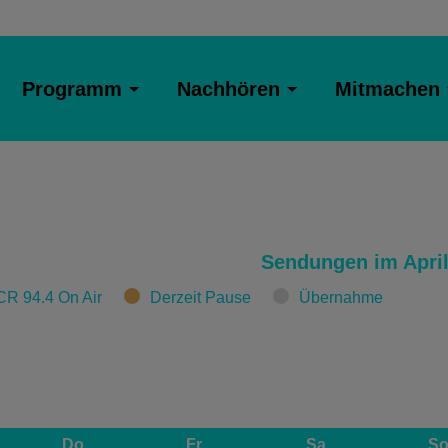
Programm
Nachhören
Mitmachen
Sendungen im April
CR 94.4 On Air
Derzeit Pause
Übernahme
Do
Fr
Sa
S