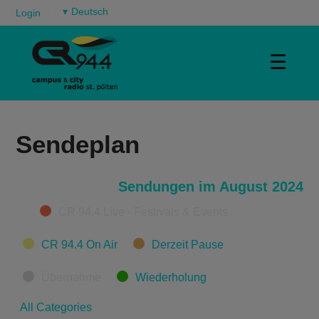
▾
Login
☰
Sendeplan
Sendungen im August 2024
Categories
CR 94.4 Live - Festivals & Events
CR 94.4 On Air
Derzeit Pause
Übernahme
Wiederholung
All Categories