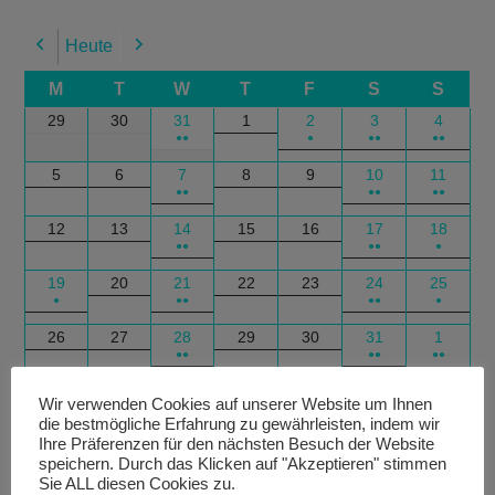
Heute
Previous
Next
M
T
W
T
F
S
S
29
30
31
1
2
3
4
●●
●
●●
●●
5
6
7
8
9
10
11
●●
●●
●●
12
13
14
15
16
17
18
●●
●●
●
19
20
21
22
23
24
25
●
●●
●●
●
26
27
28
29
30
31
1
●●
●●
●●
Google
Outlook
Google
Outlook
Subscribe
Subscribe
Export
Export
Wir verwenden Cookies auf unserer Website um Ihnen
die bestmögliche Erfahrung zu gewährleisten, indem wir
in
in
for
for
Ihre Präferenzen für den nächsten Besuch der Website
speichern. Durch das Klicken auf "Akzeptieren" stimmen
Sie ALL diesen Cookies zu.