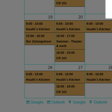
CR 101
19
20
2
9:00 - 10:00
9:00 - 10:00
9:00 - 10:00
Health´s Kitchen
Health´s Kitchen
Health´s Kitchen
15:00 - 16:00
16:00 - 17:00
Der Zeitungsleser
Sommer - Theater
& mehr
18:00 - 19:00
CR 101
26
27
2
9:00 - 10:00
9:00 - 10:00
9:00 - 10:00
Health´s Kitchen
Health´s Kitchen
Health´s Kitchen
18:00 - 19:00
CR 101
Google
Outlook
Google
Outlook
Subscribe
Subscribe
Export
Export
in
in
for
for