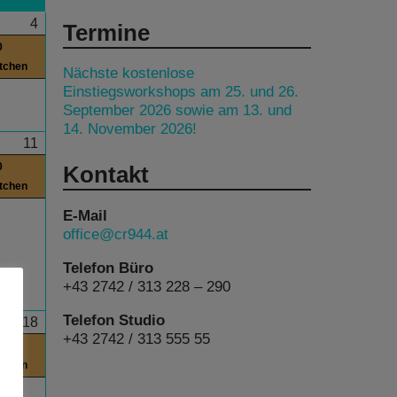
4
Termine
0
itchen
Nächste kostenlose
Einstiegsworkshops am 25. und 26.
September 2026 sowie am 13. und
14. November 2026!
11
0
Kontakt
itchen
E-Mail
office@cr944.at
Telefon Büro
+43 2742 / 313 228 – 290
Telefon Studio
18
+43 2742 / 313 555 55
0
itchen