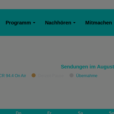
Programm
Nachhören
Mitmachen
Sendungen im August
CR 94.4 On Air
Derzeit Pause
Übernahme
Do
Fr
Sa
S