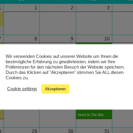
1
1
2
3
7
8
9
10
19:00 - 20:00
hein! In The Mix
Wir verwenden Cookies auf unserer Website um Ihnen die
bestmögliche Erfahrung zu gewährleisten, indem wir Ihre
Präferenzen für den nächsten Besuch der Website speichern.
4
15
16
17
Durch das Klicken auf "Akzeptieren" stimmen Sie ALL diesen
Cookies zu.
Cookie settings
Akzeptieren
1
22
23
24
19:00 - 20:00
hein! In The Mix
8
29
30
31