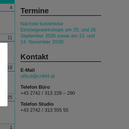
4
Termine
Nächste kostenlose
Einstiegsworkshops am 25. und 26.
September 2026 sowie am 13. und
11
14. November 2026!
Kontakt
18
E-Mail
office@cr944.at
Telefon Büro
+43 2742 / 313 228 – 290
25
Telefon Studio
+43 2742 / 313 555 55
1