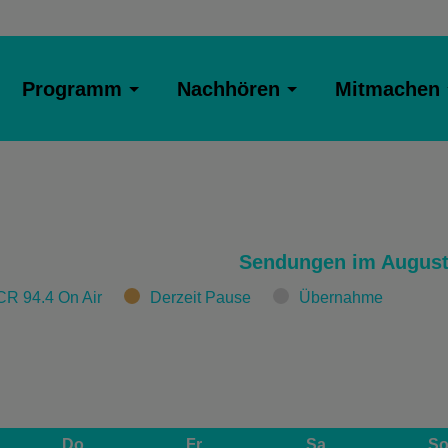
Programm
Nachhören
Mitmachen
Sendungen im August
CR 94.4 On Air
Derzeit Pause
Übernahme
Do
Fr
Sa
S