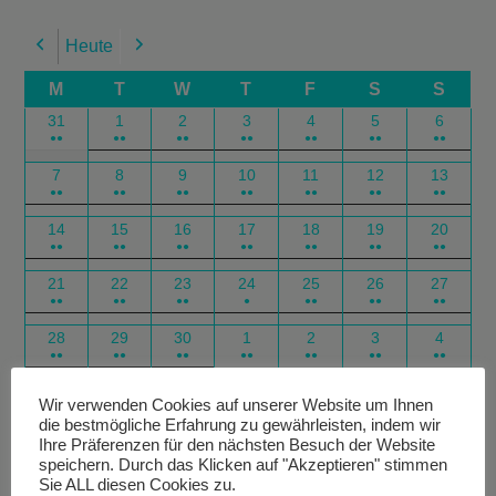
Heute
Previous
Next
M
T
W
T
F
S
S
31
1
2
3
4
5
6
●●
●●
●●
●●
●●
●●
●●
7
8
9
10
11
12
13
●●
●●
●●
●●
●●
●●
●●
14
15
16
17
18
19
20
●●
●●
●●
●●
●●
●●
●●
21
22
23
24
25
26
27
●●
●●
●●
●
●●
●●
●●
28
29
30
1
2
3
4
●●
●●
●●
●●
●●
●●
●●
Google
Outlook
Google
Outlook
Subscribe
Subscribe
Export
Export
Wir verwenden Cookies auf unserer Website um Ihnen
die bestmögliche Erfahrung zu gewährleisten, indem wir
in
in
for
for
Ihre Präferenzen für den nächsten Besuch der Website
speichern. Durch das Klicken auf "Akzeptieren" stimmen
Sie ALL diesen Cookies zu.