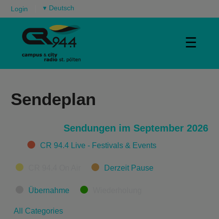
▾
Login
☰
Sendeplan
Sendungen im September 2026
Categories
CR 94.4 Live - Festivals & Events
CR 94.4 On Air
Derzeit Pause
Übernahme
Wiederholung
All Categories