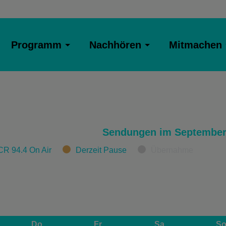
Programm
Nachhören
Mitmachen
Sendungen im September
CR 94.4 On Air
Derzeit Pause
Übernahme
Do
Fr
Sa
S