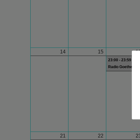
14
15
1
23:00 - 23:59
Radio Goethe
21
22
2