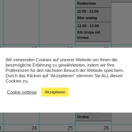
Radioshow
11:00 - 12:00
80er analog
12:00 - 13:00
Als Uropa mit
Uroma
6
17
18
19
21:00 - 23:59
9:00 - 10:00
12:00 - 13:
13:00 - 13:30
Wir verwenden Cookies auf unserer Website um Ihnen die
Schlagercountdown
Stimmlagen
Wiener Melange
Wake Up
bestmögliche Erfahrung zu gewährleisten, indem wir Ihre
Präferenzen für den nächsten Besuch der Website speichern.
10:00 - 11:00
18:00 - 19:
Durch das Klicken auf "Akzeptieren" stimmen Sie ALL diesen
Die 70er
Movietime
Cookies zu.
Radioshow
11:00 - 12:00
Cookie settings
Akzeptieren
80er analog
12:00 - 13:00
Als Uropa mit
Uroma
3
24
25
26