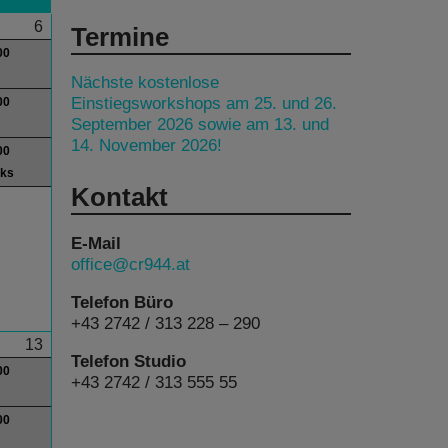
6
Termine
00
Nächste kostenlose
Einstiegsworkshops am 25. und 26.
00
September 2026 sowie am 13. und
14. November 2026!
00
lks
Kontakt
E-Mail
office@cr944.at
Telefon Büro
+43 2742 / 313 228 – 290
13
Telefon Studio
00
+43 2742 / 313 555 55
00