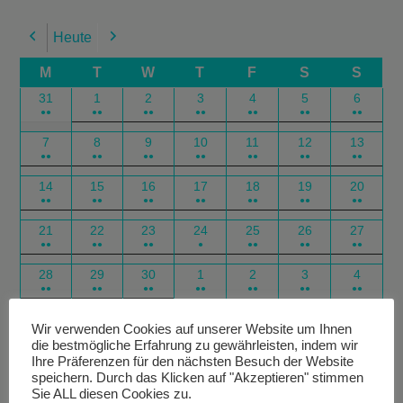
Heute
Previous
Next
M
T
W
T
F
S
S
31
1
2
3
4
5
6
●●
●●
●●
●●
●●
●●
●●
7
8
9
10
11
12
13
●●
●●
●●
●●
●●
●●
●●
14
15
16
17
18
19
20
●●
●●
●●
●●
●●
●●
●●
21
22
23
24
25
26
27
●●
●●
●●
●
●●
●●
●●
28
29
30
1
2
3
4
●●
●●
●●
●●
●●
●●
●●
Google
Outlook
Google
Outlook
Subscribe
Subscribe
Export
Export
Wir verwenden Cookies auf unserer Website um Ihnen
die bestmögliche Erfahrung zu gewährleisten, indem wir
in
in
for
for
Ihre Präferenzen für den nächsten Besuch der Website
speichern. Durch das Klicken auf "Akzeptieren" stimmen
Sie ALL diesen Cookies zu.