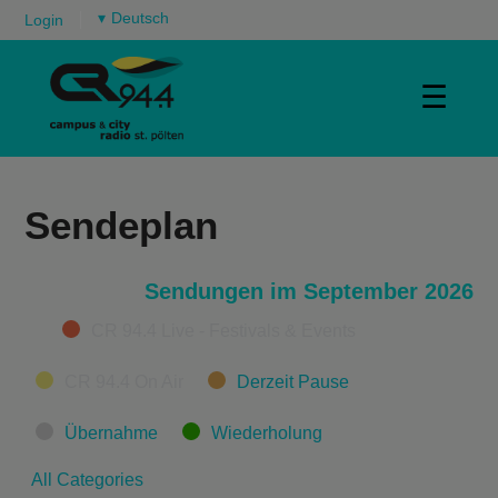
▾
Login
☰
Sendeplan
Sendungen im September 2026
Categories
CR 94.4 Live - Festivals & Events
CR 94.4 On Air
Derzeit Pause
Übernahme
Wiederholung
All Categories