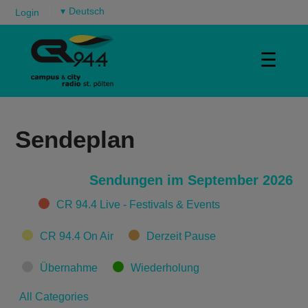
▾
Login
☰
Sendeplan
Sendungen im September 2026
Categories
CR 94.4 Live - Festivals & Events
CR 94.4 On Air
Derzeit Pause
Übernahme
Wiederholung
All Categories