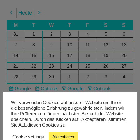
Heute
Previous
Next
M
T
W
T
F
S
S
31
1
2
3
4
5
6
7
8
9
10
11
12
13
14
15
16
17
18
19
20
21
22
23
24
25
26
27
28
29
30
1
2
3
4
Google
Outlook
Google
Outlook
Subscribe
Subscribe
Export
Export
in
in
for
for
Wir verwenden Cookies auf unserer Website um Ihnen
die bestmögliche Erfahrung zu gewährleisten, indem wir
Ihre Präferenzen für den nächsten Besuch der Website
speichern. Durch das Klicken auf "Akzeptieren" stimmen
Sie ALL diesen Cookies zu.
Cookie settings
Akzeptieren
Livestream