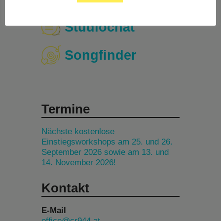
Studiochat
Songfinder
Termine
Nächste kostenlose
Einstiegsworkshops am 25. und 26.
September 2026 sowie am 13. und
14. November 2026!
Kontakt
E-Mail
office@cr944.at