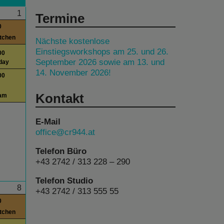
1
Termine
0
itchen
Nächste kostenlose
Einstiegsworkshops am 25. und 26.
00
September 2026 sowie am 13. und
day
14. November 2026!
00
Kontakt
am
E-Mail
office@cr944.at
Telefon Büro
+43 2742 / 313 228 – 290
Telefon Studio
8
+43 2742 / 313 555 55
0
itchen