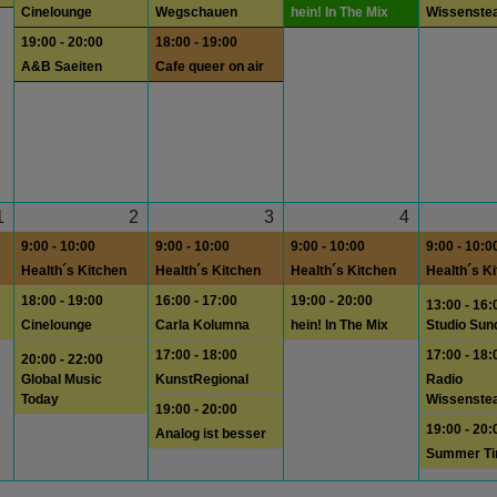
Cinelounge
Wegschauen
hein! In The Mix
Wissenste
19:00 - 20:00
18:00 - 19:00
A&B Saeiten
Cafe queer on air
1
2
3
4
9:00 - 10:00
9:00 - 10:00
9:00 - 10:00
9:00 - 10:0
Health´s Kitchen
Health´s Kitchen
Health´s Kitchen
Health´s K
18:00 - 19:00
16:00 - 17:00
19:00 - 20:00
13:00 - 16:
Cinelounge
Carla Kolumna
hein! In The Mix
Studio Sun
17:00 - 18:00
17:00 - 18:
20:00 - 22:00
Global Music
KunstRegional
Radio
Today
Wissenste
19:00 - 20:00
19:00 - 20:
Analog ist besser
Summer T