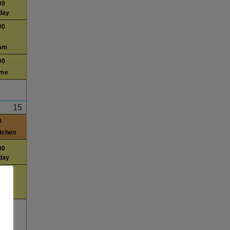
00
day
00
am
00
ime
15
0
itchen
00
day
00
am