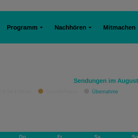
Programm
Nachhören
Mitmachen
Sendungen im August
CR 94.4 On Air
Derzeit Pause
Übernahme
Do
Fr
Sa
S