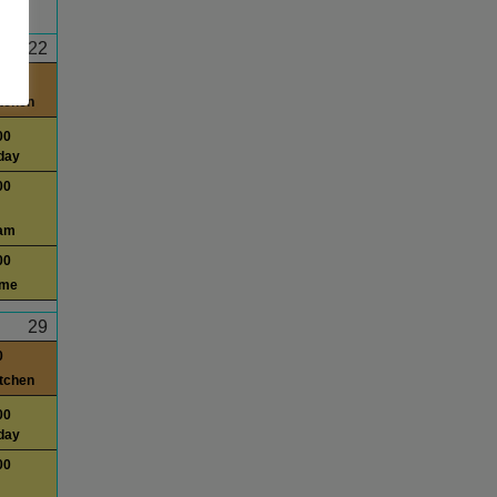
22
0
itchen
00
day
00
am
00
ime
29
0
itchen
00
day
00