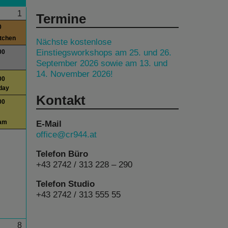
1
Termine
0
itchen
Nächste kostenlose
Einstiegsworkshops am 25. und 26.
00
September 2026 sowie am 13. und
14. November 2026!
00
day
Kontakt
00
E-Mail
am
office@cr944.at
Telefon Büro
+43 2742 / 313 228 – 290
Telefon Studio
+43 2742 / 313 555 55
8