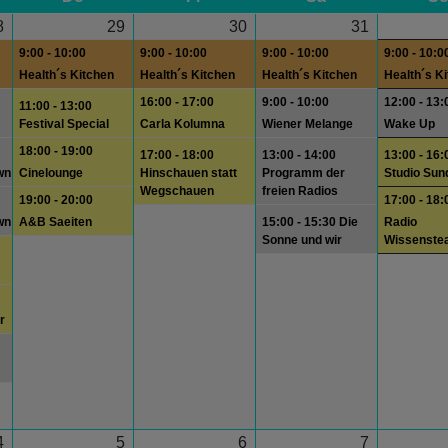
8
29
30
31
9:00 - 10:00
9:00 - 10:00
9:00 - 10:00
9:00 - 10:0
Health´s Kitchen
Health´s Kitchen
Health´s Kitchen
Health´s K
16:00 - 17:00
9:00 - 10:00
12:00 - 13:
11:00 - 13:00
Festival Special
Carla Kolumna
Wiener Melange
Wake Up
18:00 - 19:00
17:00 - 18:00
13:00 - 14:00
13:00 - 16:
wn
Cinelounge
Hinschauen statt
Programm der
Studio Sun
Wegschauen
freien Radios
19:00 - 20:00
17:00 - 18:
wn
A&B Saeiten
15:00 - 15:30 Die
Radio
Sonne und wir
Wissenste
r
4
5
6
7