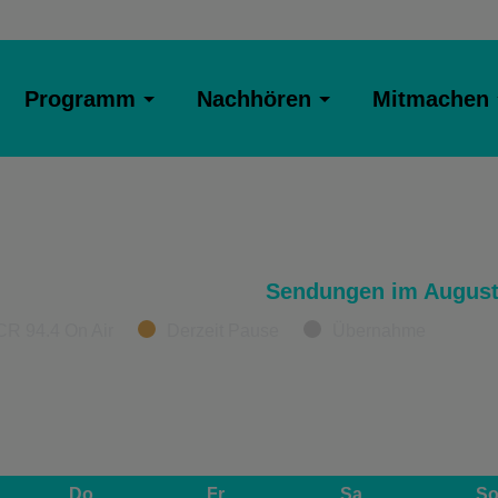
Programm
Nachhören
Mitmachen
Sendungen im August
CR 94.4 On Air
Derzeit Pause
Übernahme
Do
Fr
Sa
S