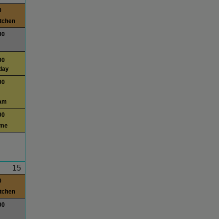
0
itchen
00
00
day
00
am
00
ime
15
0
itchen
00