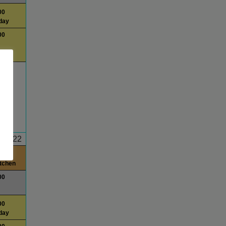
00
day
00
am
22
0
itchen
00
00
day