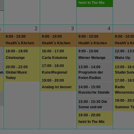
hein! In The Mix
1
2
3
4
9:00 - 10:00
9:00 - 10:00
9:00 - 10:00
9:00 - 10:0
Health´s Kitchen
Health´s Kitchen
Health´s Kitchen
Health´s K
18:00 - 19:00
16:00 - 17:00
9:00 - 10:00
12:00 - 13:
Cinelounge
Carla Kolumna
Wiener Melange
Wake Up
17:00 - 18:00
20:00 - 22:00
13:00 - 14:00
13:00 - 16:
wn
Global Music
KunstRegional
Programm der
Studio Sun
Today
freien Radios
19:00 - 20:00
17:00 - 18:
Analog ist besser
14:00 - 15:00
Radio
Russische Stunde
Wissenste
19:00 - 20:
15:00 - 15:30 Die
Sonne und wir
Summer T
19:00 - 20:00
hein! In The Mix