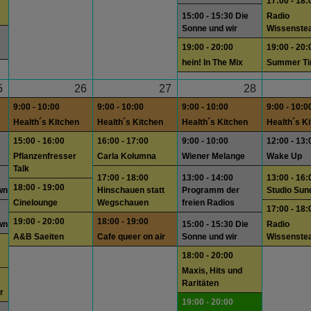
17:00 - 18:
15:00 - 15:30 Die
Radio
Sonne und wir
Wissenste
19:00 - 20:00
19:00 - 20:
hein! In The Mix
Summer T
5
26
27
28
9:00 - 10:00
9:00 - 10:00
9:00 - 10:00
9:00 - 10:0
Health´s Kitchen
Health´s Kitchen
Health´s Kitchen
Health´s K
15:00 - 16:00
16:00 - 17:00
9:00 - 10:00
12:00 - 13:
Pflanzenfresser
Carla Kolumna
Wiener Melange
Wake Up
Talk
17:00 - 18:00
13:00 - 14:00
13:00 - 16:
18:00 - 19:00
wn
Hinschauen statt
Programm der
Studio Sun
Cinelounge
Wegschauen
freien Radios
17:00 - 18:
19:00 - 20:00
18:00 - 19:00
wn
15:00 - 15:30 Die
Radio
A&B Saeiten
Cafe queer on air
Sonne und wir
Wissenste
18:00 - 20:00
Maxis, Hits und
Raritäten
r
19:00 - 20:00