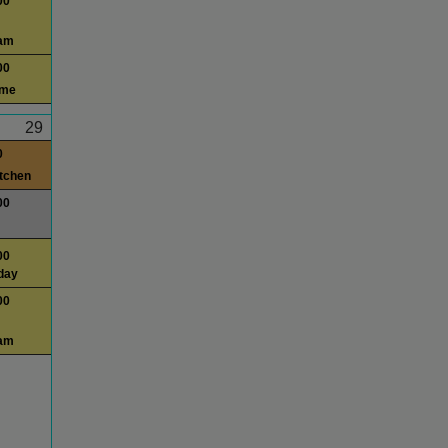
00
am
00
ime
29
0
itchen
00
00
day
00
am