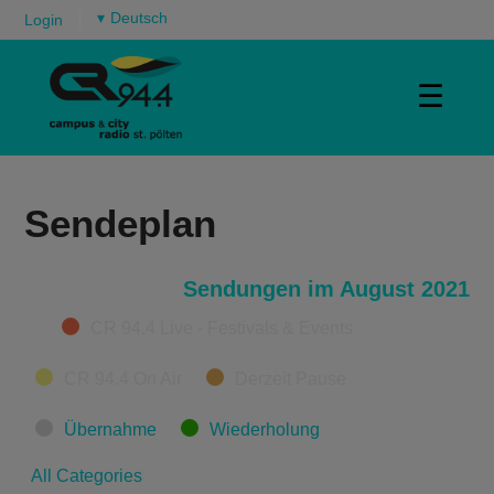
▾
Login
☰
Sendeplan
Sendungen im August 2021
Categories
CR 94.4 Live - Festivals & Events
CR 94.4 On Air
Derzeit Pause
Übernahme
Wiederholung
All Categories