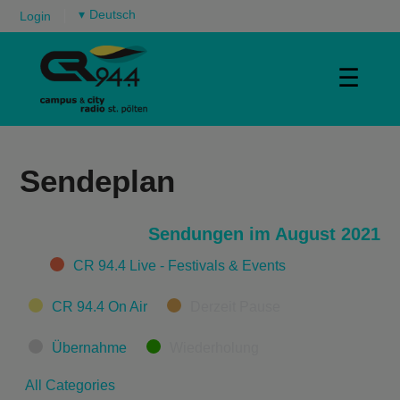
▾
Login
☰
Sendeplan
Sendungen im August 2021
Categories
CR 94.4 Live - Festivals & Events
CR 94.4 On Air
Derzeit Pause
Übernahme
Wiederholung
All Categories