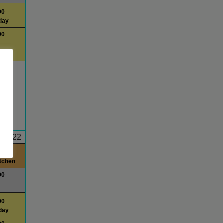
00
day
00
am
22
0
itchen
00
00
day