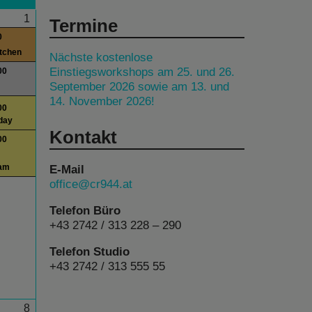
1
Termine
0
itchen
Nächste kostenlose
Einstiegsworkshops am 25. und 26.
00
September 2026 sowie am 13. und
14. November 2026!
00
day
Kontakt
00
E-Mail
am
office@cr944.at
Telefon Büro
+43 2742 / 313 228 – 290
Telefon Studio
+43 2742 / 313 555 55
8