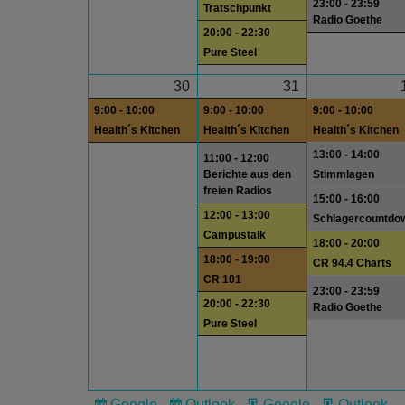
23:00 - 23:59
Tratschpunkt
Radio Goethe
20:00 - 22:30
Pure Steel
30
31
9:00 - 10:00
9:00 - 10:00
9:00 - 10:00
Health´s Kitchen
Health´s Kitchen
Health´s Kitchen
13:00 - 14:00
11:00 - 12:00
Berichte aus den
Stimmlagen
freien Radios
15:00 - 16:00
12:00 - 13:00
Schlagercountdo
Campustalk
18:00 - 20:00
18:00 - 19:00
CR 94.4 Charts
CR 101
23:00 - 23:59
20:00 - 22:30
Radio Goethe
Pure Steel
Google
Outlook
Google
Outlook