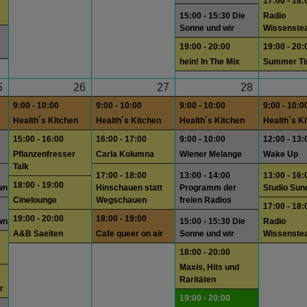
17:00 - 18:
15:00 - 15:30 Die
Radio
Sonne und wir
Wissenste
19:00 - 20:00
19:00 - 20:
hein! In The Mix
Summer T
5
26
27
28
9:00 - 10:00
9:00 - 10:00
9:00 - 10:00
9:00 - 10:0
Health´s Kitchen
Health´s Kitchen
Health´s Kitchen
Health´s K
15:00 - 16:00
16:00 - 17:00
9:00 - 10:00
12:00 - 13:
Pflanzenfresser
Carla Kolumna
Wiener Melange
Wake Up
Talk
17:00 - 18:00
13:00 - 14:00
13:00 - 16:
18:00 - 19:00
wn
Hinschauen statt
Programm der
Studio Sun
Cinelounge
Wegschauen
freien Radios
17:00 - 18:
19:00 - 20:00
18:00 - 19:00
wn
15:00 - 15:30 Die
Radio
A&B Saeiten
Cafe queer on air
Sonne und wir
Wissenste
18:00 - 20:00
Maxis, Hits und
Raritäten
r
19:00 - 20:00