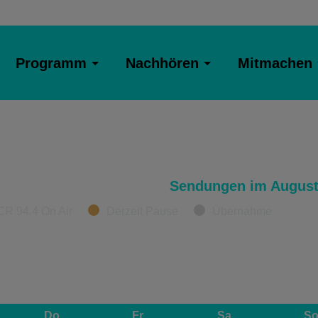
Programm
Nachhören
Mitmachen
Sendungen im August
CR 94.4 On Air
Derzeit Pause
Übernahme
Do
Fr
Sa
S