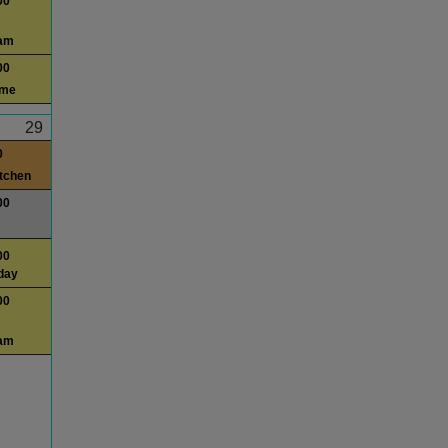
00
am
00
ime
29
0
itchen
00
00
day
00
am