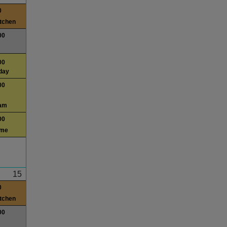
0
itchen
00
00
day
00
am
00
ime
15
0
itchen
00