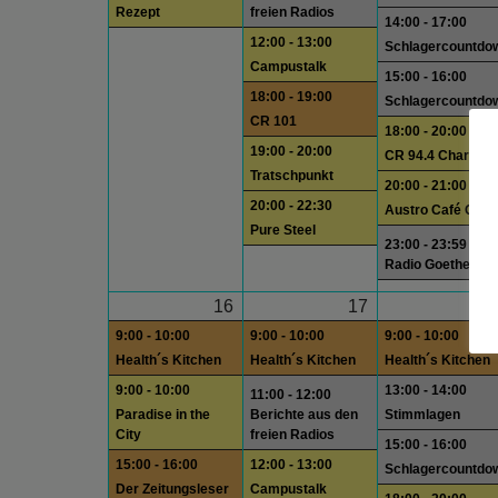
Rezept
freien Radios
14:00 - 17:00
12:00 - 13:00
Schlagercountdo
Campustalk
15:00 - 16:00
18:00 - 19:00
Schlagercountdo
CR 101
18:00 - 20:00
19:00 - 20:00
CR 94.4 Charts
Tratschpunkt
20:00 - 21:00
20:00 - 22:30
Austro Café Quee
Pure Steel
23:00 - 23:59
Radio Goethe
16
17
1
9:00 - 10:00
9:00 - 10:00
9:00 - 10:00
Health´s Kitchen
Health´s Kitchen
Health´s Kitchen
9:00 - 10:00
13:00 - 14:00
11:00 - 12:00
Paradise in the
Berichte aus den
Stimmlagen
City
freien Radios
15:00 - 16:00
15:00 - 16:00
12:00 - 13:00
Schlagercountdo
Der Zeitungsleser
Campustalk