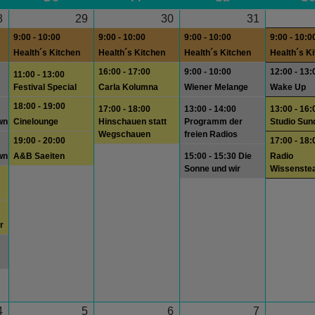
8
29
30
31
9:00 - 10:00
9:00 - 10:00
9:00 - 10:00
9:00 - 10:0
Health´s Kitchen
Health´s Kitchen
Health´s Kitchen
Health´s K
16:00 - 17:00
9:00 - 10:00
12:00 - 13:
11:00 - 13:00
Festival Special
Carla Kolumna
Wiener Melange
Wake Up
18:00 - 19:00
17:00 - 18:00
13:00 - 14:00
13:00 - 16:
wn
Cinelounge
Hinschauen statt
Programm der
Studio Sun
Wegschauen
freien Radios
19:00 - 20:00
17:00 - 18:
wn
A&B Saeiten
15:00 - 15:30 Die
Radio
Sonne und wir
Wissenste
r
4
5
6
7