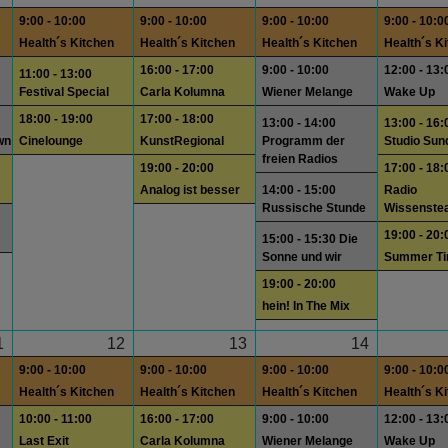
9:00 - 10:00
9:00 - 10:00
9:00 - 10:00
9:00 - 10:0
Health´s Kitchen
Health´s Kitchen
Health´s Kitchen
Health´s K
16:00 - 17:00
9:00 - 10:00
12:00 - 13:
11:00 - 13:00
Festival Special
Carla Kolumna
Wiener Melange
Wake Up
18:00 - 19:00
17:00 - 18:00
13:00 - 14:00
13:00 - 16:
wn
Cinelounge
KunstRegional
Programm der
Studio Sun
freien Radios
19:00 - 20:00
17:00 - 18:
Analog ist besser
14:00 - 15:00
Radio
Russische Stunde
Wissenste
19:00 - 20:
15:00 - 15:30 Die
Sonne und wir
Summer T
19:00 - 20:00
hein! In The Mix
1
12
13
14
9:00 - 10:00
9:00 - 10:00
9:00 - 10:00
9:00 - 10:0
Health´s Kitchen
Health´s Kitchen
Health´s Kitchen
Health´s K
10:00 - 11:00
16:00 - 17:00
9:00 - 10:00
12:00 - 13:
Last Exit
Carla Kolumna
Wiener Melange
Wake Up