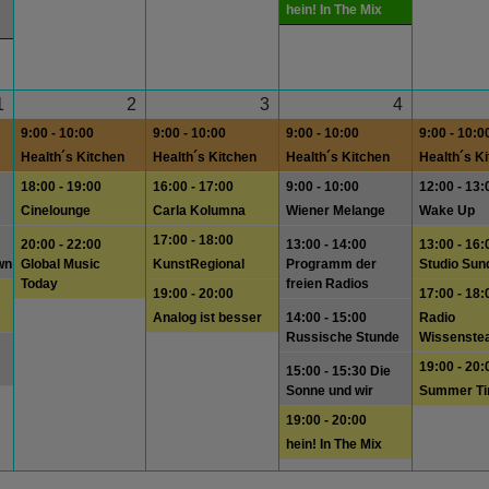
hein! In The Mix
1
2
3
4
9:00 - 10:00
9:00 - 10:00
9:00 - 10:00
9:00 - 10:0
Health´s Kitchen
Health´s Kitchen
Health´s Kitchen
Health´s K
18:00 - 19:00
16:00 - 17:00
9:00 - 10:00
12:00 - 13:
Cinelounge
Carla Kolumna
Wiener Melange
Wake Up
17:00 - 18:00
20:00 - 22:00
13:00 - 14:00
13:00 - 16:
wn
Global Music
KunstRegional
Programm der
Studio Sun
Today
freien Radios
19:00 - 20:00
17:00 - 18:
Analog ist besser
14:00 - 15:00
Radio
Russische Stunde
Wissenste
19:00 - 20:
15:00 - 15:30 Die
Sonne und wir
Summer T
19:00 - 20:00
hein! In The Mix