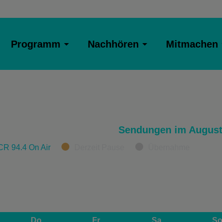
Programm
Nachhören
Mitmachen
Sendungen im August
CR 94.4 On Air
Derzeit Pause
Übernahme
Do
Fr
Sa
S