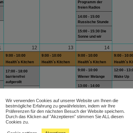
wn
Programm der
freien Radios
14:00 - 15:00
Russische Stunde
15:00 - 15:30 Die
Sonne und wir
1
12
13
14
9:00 - 10:00
9:00 - 10:00
9:00 - 10:00
9:00 - 10:0
Health´s Kitchen
Health´s Kitchen
Health´s Kitchen
Health´s K
9:00 - 10:00
12:00 - 13:
17:00 - 18:00
barrierefrei
Wiener Melange
Wake Up
aufgerollt
13:00 - 14:00
wn
Programm der
freien Radios
Wir verwenden Cookies auf unserer Website um Ihnen die
bestmögliche Erfahrung zu gewährleisten, indem wir Ihre
wn
14:00 - 15:00
Präferenzen für den nächsten Besuch der Website speichern.
Subject Woman
Durch das Klicken auf "Akzeptieren" stimmen Sie ALL diesen
15:00 - 15:30 Die
Cookies zu.
Sonne und wir