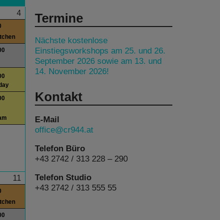
4
Termine
0
itchen
Nächste kostenlose
Einstiegsworkshops am 25. und 26.
00
September 2026 sowie am 13. und
14. November 2026!
00
day
Kontakt
00
E-Mail
am
office@cr944.at
Telefon Büro
+43 2742 / 313 228 – 290
Telefon Studio
11
+43 2742 / 313 555 55
0
itchen
00