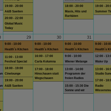
19:00 - 20:00
18:00 - 20:00
19:00 - 20:
A&B Saeiten
Maxis, Hits und
Summer T
Raritäten
20:00 - 22:00
Global Music
Today
8
29
30
31
9:00 - 10:00
9:00 - 10:00
9:00 - 10:00
9:00 - 10:0
Health´s Kitchen
Health´s Kitchen
Health´s Kitchen
Health´s K
16:00 - 17:00
9:00 - 10:00
12:00 - 13:
11:00 - 13:00
Festival Special
Carla Kolumna
Wiener Melange
Wake Up
18:00 - 19:00
17:00 - 18:00
13:00 - 14:00
13:00 - 16:
wn
Cinelounge
Hinschauen statt
Programm der
Studio Sun
Wegschauen
freien Radios
19:00 - 20:00
17:00 - 18:
wn
A&B Saeiten
15:00 - 15:30 Die
Radio
Sonne und wir
Wissenste
r