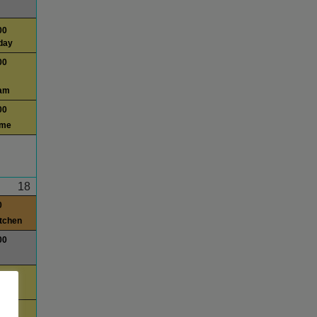
00
day
00
am
00
ime
18
0
itchen
00
00
day
00