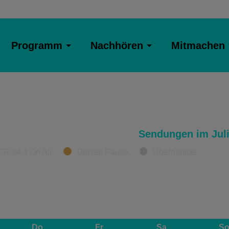
Programm
Nachhören
Mitmachen
Sendungen im Juli
CR 94.4 On Air
Derzeit Pause
Übernahme
Do
Fr
Sa
S