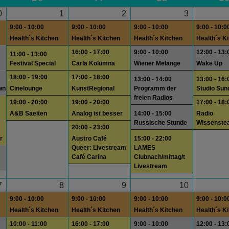
0
1
2
3
9:00 - 10:00
9:00 - 10:00
9:00 - 10:00
9:00 - 10:0
Health´s Kitchen
Health´s Kitchen
Health´s Kitchen
Health´s K
16:00 - 17:00
9:00 - 10:00
12:00 - 13:
11:00 - 13:00
Festival Special
Carla Kolumna
Wiener Melange
Wake Up
18:00 - 19:00
17:00 - 18:00
13:00 - 14:00
13:00 - 16:
wn
Cinelounge
KunstRegional
Programm der
Studio Sun
freien Radios
19:00 - 20:00
19:00 - 20:00
17:00 - 18:
A&B Saeiten
Analog ist besser
14:00 - 15:00
Radio
Russische Stunde
Wissenste
20:00 - 23:00
r
Austro Café
15:00 - 22:00
Queer: Livestream
LAMES
Café Carina
Clubnach/mittag/t
Livestream
7
8
9
10
9:00 - 10:00
9:00 - 10:00
9:00 - 10:00
9:00 - 10:0
Health´s Kitchen
Health´s Kitchen
Health´s Kitchen
Health´s K
10:00 - 11:00
16:00 - 17:00
9:00 - 10:00
12:00 - 13: