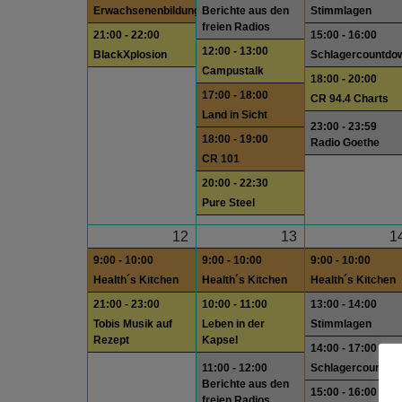
Erwachsenenbildung
Berichte aus den
Stimmlagen
freien Radios
21:00 - 22:00
15:00 - 16:00
12:00 - 13:00
BlackXplosion
Schlagercountdo
Campustalk
18:00 - 20:00
17:00 - 18:00
CR 94.4 Charts
Land in Sicht
23:00 - 23:59
18:00 - 19:00
Radio Goethe
CR 101
20:00 - 22:30
Pure Steel
12
13
1
9:00 - 10:00
9:00 - 10:00
9:00 - 10:00
Health´s Kitchen
Health´s Kitchen
Health´s Kitchen
21:00 - 23:00
10:00 - 11:00
13:00 - 14:00
Tobis Musik auf
Leben in der
Stimmlagen
Rezept
Kapsel
14:00 - 17:00
11:00 - 12:00
Schlagercountdo
Berichte aus den
15:00 - 16:00
freien Radios