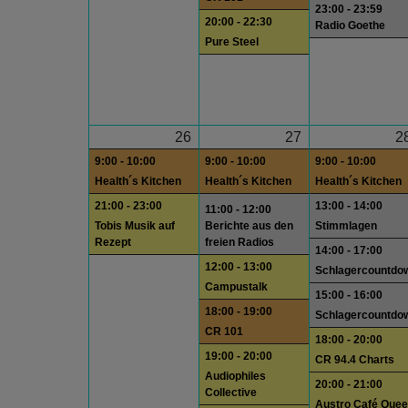
23:00 - 23:59
20:00 - 22:30
Radio Goethe
Pure Steel
26
27
2
9:00 - 10:00
9:00 - 10:00
9:00 - 10:00
Health´s Kitchen
Health´s Kitchen
Health´s Kitchen
21:00 - 23:00
13:00 - 14:00
11:00 - 12:00
Tobis Musik auf
Berichte aus den
Stimmlagen
Rezept
freien Radios
14:00 - 17:00
12:00 - 13:00
Schlagercountdo
Campustalk
15:00 - 16:00
18:00 - 19:00
Schlagercountdo
CR 101
18:00 - 20:00
19:00 - 20:00
CR 94.4 Charts
Audiophiles
20:00 - 21:00
Collective
Austro Café Quee