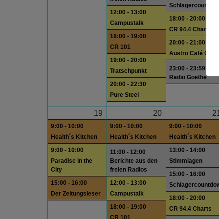
Schlagercountdo
12:00 - 13:00
18:00 - 20:00
Campustalk
CR 94.4 Charts
18:00 - 19:00
20:00 - 21:00
CR 101
Austro Café Quee
19:00 - 20:00
23:00 - 23:59
Tratschpunkt
Radio Goethe
20:00 - 22:30
Pure Steel
19
20
2
9:00 - 10:00
9:00 - 10:00
9:00 - 10:00
Health´s Kitchen
Health´s Kitchen
Health´s Kitchen
9:00 - 10:00
13:00 - 14:00
11:00 - 12:00
Paradise in the
Berichte aus den
Stimmlagen
City
freien Radios
15:00 - 16:00
15:00 - 16:00
12:00 - 13:00
Schlagercountdo
Der Zeitungsleser
Campustalk
18:00 - 20:00
18:00 - 19:00
CR 94.4 Charts
CR 101