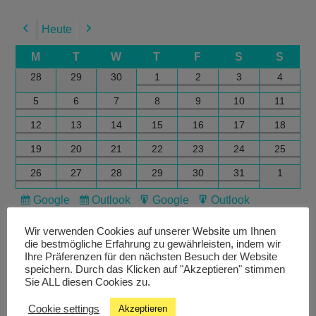
Heute
Previous
Next
M
T
W
T
F
S
S
28
29
30
1
2
3
4
5
6
7
8
9
10
11
12
13
14
15
16
17
18
19
20
21
22
23
24
25
26
27
28
29
30
31
1
Google
Outlook
Google
Outlook
Subscribe
Subscribe
Export
Export
in
in
for
for
Wir verwenden Cookies auf unserer Website um Ihnen
die bestmögliche Erfahrung zu gewährleisten, indem wir
Ihre Präferenzen für den nächsten Besuch der Website
speichern. Durch das Klicken auf "Akzeptieren" stimmen
Sie ALL diesen Cookies zu.
Cookie settings
Akzeptieren
Livestream