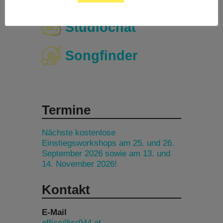
Studiochat
Songfinder
Termine
Nächste kostenlose
Einstiegsworkshops am 25. und 26.
September 2026 sowie am 13. und
14. November 2026!
Kontakt
E-Mail
office@cr944.at