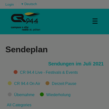
▾
Login
☰
Sendeplan
Sendungen im Juli 2021
Categories
CR 94.4 Live - Festivals & Events
CR 94.4 On Air
Derzeit Pause
Übernahme
Wiederholung
All Categories