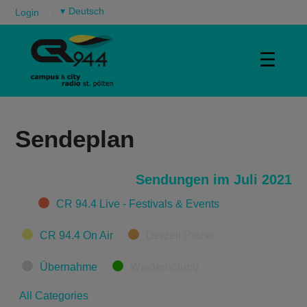
▾
Login
☰
Sendeplan
Sendungen im Juli 2021
Categories
CR 94.4 Live - Festivals & Events
CR 94.4 On Air
Derzeit Pause
Übernahme
Wiederholung
All Categories