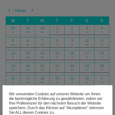
Heute
Previous
Next
M
T
W
T
F
S
S
28
29
30
1
2
3
4
●
●●
●●
●
●
●
●
5
6
7
8
9
10
11
●●
●●
●●
●
●
●●
●
12
13
14
15
16
17
18
●
●●
●●
●
●
●
●
19
20
21
22
23
24
25
●●
●●
●●
●
●●
●●
●
26
27
28
29
30
31
1
●
●●
●●
●
●
●
●
Google
Outlook
Google
Outlook
Subscribe
Subscribe
Export
Export
Wir verwenden Cookies auf unserer Website um Ihnen
die bestmögliche Erfahrung zu gewährleisten, indem wir
in
in
for
for
Ihre Präferenzen für den nächsten Besuch der Website
speichern. Durch das Klicken auf "Akzeptieren" stimmen
Sie ALL diesen Cookies zu.