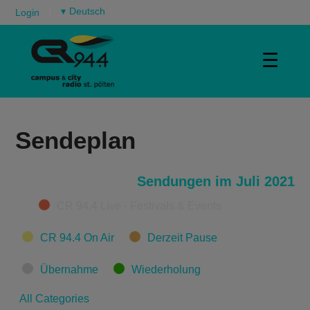
▾
Login
☰
Sendeplan
Sendungen im Juli 2021
Categories
CR 94.4 Live - Festivals & Events
CR 94.4 On Air
Derzeit Pause
Übernahme
Wiederholung
All Categories