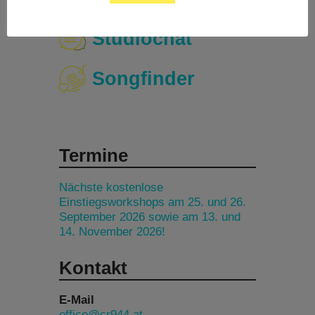
Studiochat
Songfinder
Termine
Nächste kostenlose
Einstiegsworkshops am 25. und 26.
September 2026 sowie am 13. und
14. November 2026!
Kontakt
E-Mail
office@cr944.at