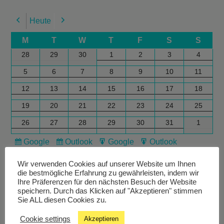
Heute
Previous
Next
M
T
W
T
F
S
S
28
29
30
1
2
3
4
5
6
7
8
9
10
11
12
13
14
15
16
17
18
19
20
21
22
23
24
25
26
27
28
29
30
31
1
Google
Outlook
Google
Outlook
Subscribe
Subscribe
Export
Export
in
in
for
for
Wir verwenden Cookies auf unserer Website um Ihnen
die bestmögliche Erfahrung zu gewährleisten, indem wir
Ihre Präferenzen für den nächsten Besuch der Website
speichern. Durch das Klicken auf "Akzeptieren" stimmen
Sie ALL diesen Cookies zu.
Cookie settings
Akzeptieren
Livestream