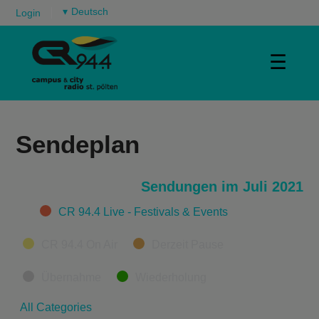
▾
Login
☰
Sendeplan
Sendungen im Juli 2021
Categories
CR 94.4 Live - Festivals & Events
CR 94.4 On Air
Derzeit Pause
Übernahme
Wiederholung
All Categories