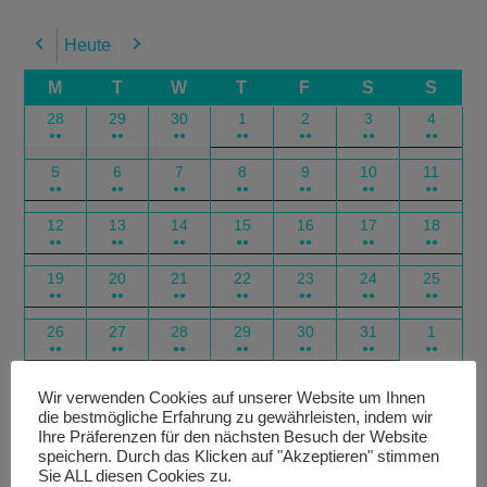
Heute
Previous
Next
M
T
W
T
F
S
S
28
29
30
1
2
3
4
●●
●●
●●
●●
●●
●●
●●
5
6
7
8
9
10
11
●●
●●
●●
●●
●●
●●
●●
12
13
14
15
16
17
18
●●
●●
●●
●●
●●
●●
●●
19
20
21
22
23
24
25
●●
●●
●●
●●
●●
●●
●●
26
27
28
29
30
31
1
●●
●●
●●
●●
●●
●●
●●
Google
Outlook
Google
Outlook
Subscribe
Subscribe
Export
Export
Wir verwenden Cookies auf unserer Website um Ihnen
die bestmögliche Erfahrung zu gewährleisten, indem wir
in
in
for
for
Ihre Präferenzen für den nächsten Besuch der Website
speichern. Durch das Klicken auf "Akzeptieren" stimmen
Sie ALL diesen Cookies zu.