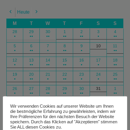
Heute
Previous
Next
M
T
W
T
F
S
S
28
29
30
1
2
3
4
●
●●
●●
●●
●●
●
●●
5
6
7
8
9
10
11
●
●●
●
●●
●
●●
12
13
14
15
16
17
18
●
●●
●●
●●
●
●
●●
19
20
21
22
23
24
25
●
●●
●
●●
●
●
●●
26
27
28
29
30
31
1
●
●●
●●
●●
●●
●●
Google
Outlook
Google
Outlook
Subscribe
Subscribe
Export
Export
Wir verwenden Cookies auf unserer Website um Ihnen
die bestmögliche Erfahrung zu gewährleisten, indem wir
in
in
for
for
Ihre Präferenzen für den nächsten Besuch der Website
speichern. Durch das Klicken auf "Akzeptieren" stimmen
Sie ALL diesen Cookies zu.