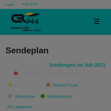
▾
Login
☰
Sendeplan
Sendungen im Juli 2021
Categories
CR 94.4 Live - Festivals & Events
CR 94.4 On Air
Derzeit Pause
Übernahme
Wiederholung
All Categories