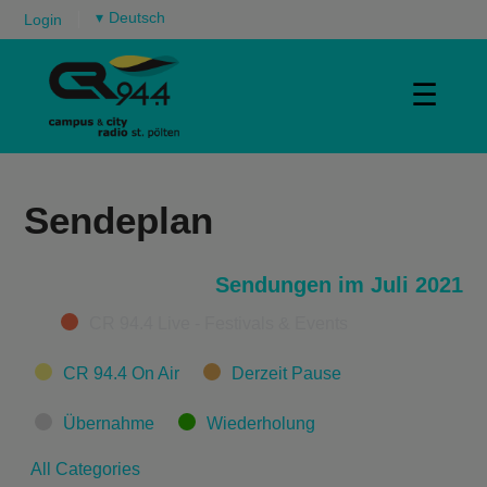
▾
Login
☰
Sendeplan
Sendungen im Juli 2021
Categories
CR 94.4 Live - Festivals & Events
CR 94.4 On Air
Derzeit Pause
Übernahme
Wiederholung
All Categories