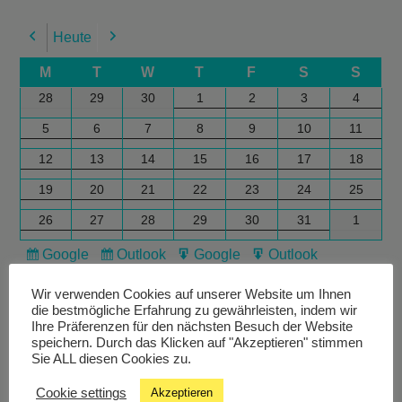
Heute
Previous
Next
M
T
W
T
F
S
S
28
29
30
1
2
3
4
5
6
7
8
9
10
11
12
13
14
15
16
17
18
19
20
21
22
23
24
25
26
27
28
29
30
31
1
Google
Outlook
Google
Outlook
Subscribe
Subscribe
Export
Export
in
in
for
for
Wir verwenden Cookies auf unserer Website um Ihnen
die bestmögliche Erfahrung zu gewährleisten, indem wir
Ihre Präferenzen für den nächsten Besuch der Website
speichern. Durch das Klicken auf "Akzeptieren" stimmen
Sie ALL diesen Cookies zu.
Cookie settings
Akzeptieren
Livestream