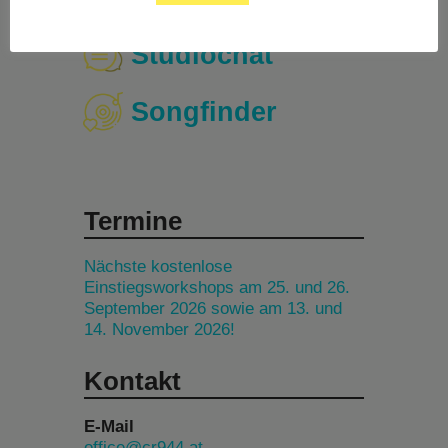
Studiochat
Songfinder
Termine
Nächste kostenlose
Einstiegsworkshops am 25. und 26.
September 2026 sowie am 13. und
14. November 2026!
Kontakt
E-Mail
office@cr944.at