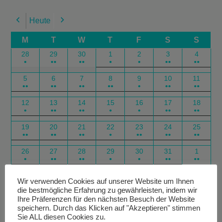
Heute
Previous
Next
M
T
W
T
F
S
S
28
29
30
1
2
3
4
●
●●
●●
●
●
●●
●●
5
6
7
8
9
10
11
●●
●●
●●
●●
●
●●
●●
12
13
14
15
16
17
18
●
●●
●●
●
●
●●
●●
19
20
21
22
23
24
25
●●
●●
●●
●
●●
●●
●●
26
27
28
29
30
31
1
●
●●
●●
●
●
●●
●●
Google
Outlook
Google
Outlook
Subscribe
Subscribe
Export
Export
Wir verwenden Cookies auf unserer Website um Ihnen
die bestmögliche Erfahrung zu gewährleisten, indem wir
in
in
for
for
Ihre Präferenzen für den nächsten Besuch der Website
speichern. Durch das Klicken auf "Akzeptieren" stimmen
Sie ALL diesen Cookies zu.