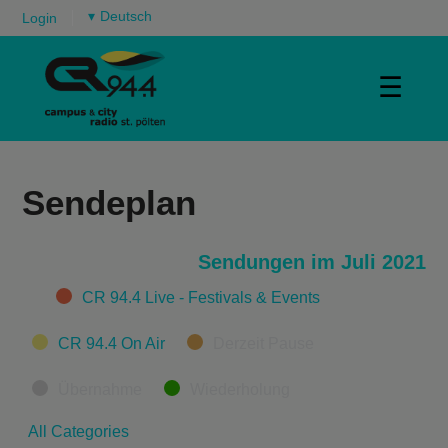
▾
Login
☰
Sendeplan
Sendungen im Juli 2021
Categories
CR 94.4 Live - Festivals & Events
CR 94.4 On Air
Derzeit Pause
Übernahme
Wiederholung
All Categories