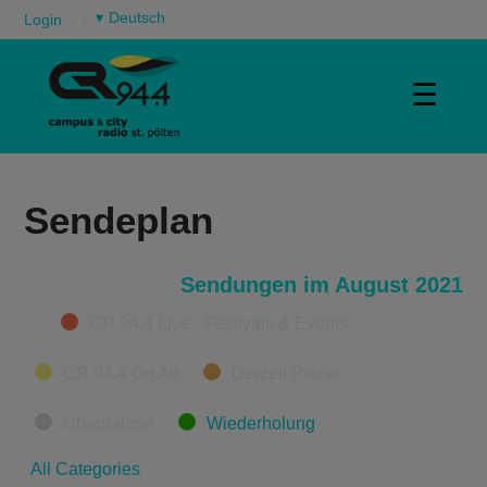
▾
Login
☰
Sendeplan
Sendungen im August 2021
Categories
CR 94.4 Live - Festivals & Events
CR 94.4 On Air
Derzeit Pause
Übernahme
Wiederholung
All Categories