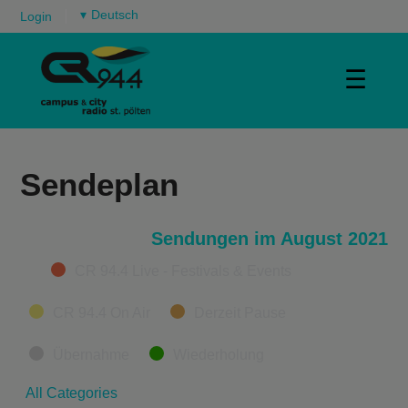
▾
Login
☰
Sendeplan
Sendungen im August 2021
Categories
CR 94.4 Live - Festivals & Events
CR 94.4 On Air
Derzeit Pause
Übernahme
Wiederholung
All Categories