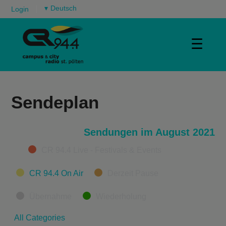
▾
Login
☰
Sendeplan
Sendungen im August 2021
Categories
CR 94.4 Live - Festivals & Events
CR 94.4 On Air
Derzeit Pause
Übernahme
Wiederholung
All Categories