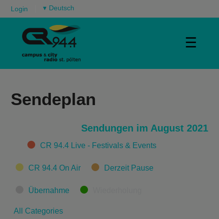
▾
Login
☰
Sendeplan
Sendungen im August 2021
Categories
CR 94.4 Live - Festivals & Events
CR 94.4 On Air
Derzeit Pause
Übernahme
Wiederholung
All Categories