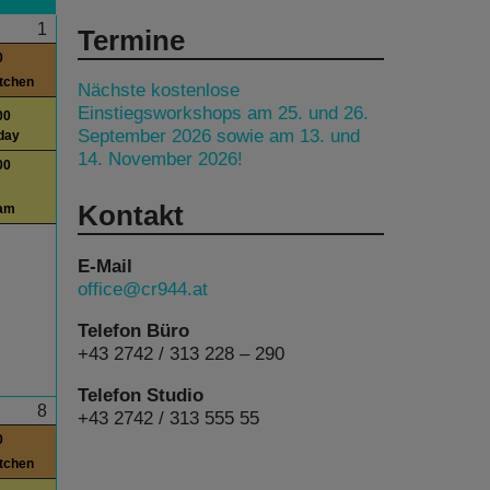
1
Termine
0
itchen
Nächste kostenlose
Einstiegsworkshops am 25. und 26.
00
September 2026 sowie am 13. und
day
14. November 2026!
00
Kontakt
am
E-Mail
office@cr944.at
Telefon Büro
+43 2742 / 313 228 – 290
Telefon Studio
8
+43 2742 / 313 555 55
0
itchen