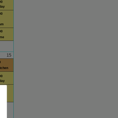
00
day
00
am
00
ime
15
0
itchen
00
day
00
am