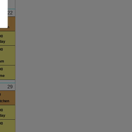
22
0
itchen
00
day
00
am
00
ime
29
0
itchen
00
day
00