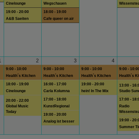
Cinelounge
Wegschauen
Wissenste
19:00 - 20:00
18:00 - 19:00
A&B Saeiten
Cafe queer on air
1
2
3
4
9:00 - 10:00
9:00 - 10:00
9:00 - 10:00
9:00 - 10:0
Health´s Kitchen
Health´s Kitchen
Health´s Kitchen
Health´s K
18:00 - 19:00
16:00 - 17:00
19:00 - 20:00
13:00 - 16:
Cinelounge
Carla Kolumna
hein! In The Mix
Studio Sun
17:00 - 18:00
17:00 - 18:
20:00 - 22:00
Global Music
KunstRegional
Radio
Today
Wissenste
19:00 - 20:00
19:00 - 20:
Analog ist besser
Summer T