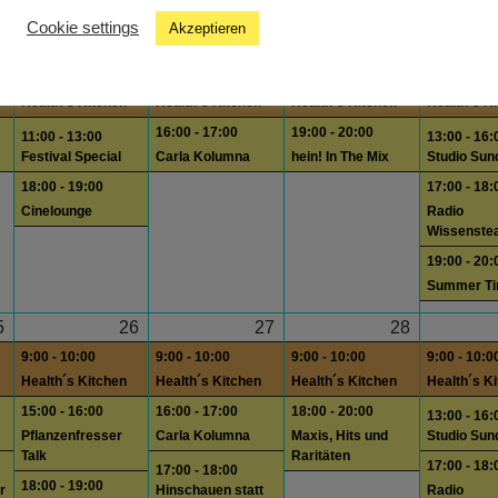
A&B Saeiten
Cookie settings
Akzeptieren
8
19
20
21
9:00 - 10:00
9:00 - 10:00
9:00 - 10:00
9:00 - 10:0
Health´s Kitchen
Health´s Kitchen
Health´s Kitchen
Health´s K
16:00 - 17:00
19:00 - 20:00
11:00 - 13:00
13:00 - 16:
Festival Special
Carla Kolumna
hein! In The Mix
Studio Sun
18:00 - 19:00
17:00 - 18:
Cinelounge
Radio
Wissenste
19:00 - 20:
Summer T
5
26
27
28
9:00 - 10:00
9:00 - 10:00
9:00 - 10:00
9:00 - 10:0
Health´s Kitchen
Health´s Kitchen
Health´s Kitchen
Health´s K
15:00 - 16:00
16:00 - 17:00
18:00 - 20:00
13:00 - 16:
Pflanzenfresser
Carla Kolumna
Maxis, Hits und
Studio Sun
Talk
Raritäten
17:00 - 18:
17:00 - 18:00
18:00 - 19:00
r
Hinschauen statt
Radio