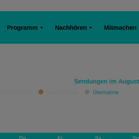
Programm
Nachhören
Mitmachen
Sendungen im August
CR 94.4 On Air
Derzeit Pause
Übernahme
Do
Fr
Sa
S