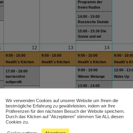
wn
Programm der
freien Radios
14:00 - 15:00
Russische Stunde
15:00 - 15:30 Die
Sonne und wir
1
12
13
14
9:00 - 10:00
9:00 - 10:00
9:00 - 10:00
9:00 - 10:0
Health´s Kitchen
Health´s Kitchen
Health´s Kitchen
Health´s K
9:00 - 10:00
12:00 - 13:
17:00 - 18:00
barrierefrei
Wiener Melange
Wake Up
aufgerollt
13:00 - 14:00
wn
Programm der
freien Radios
Wir verwenden Cookies auf unserer Website um Ihnen die
bestmögliche Erfahrung zu gewährleisten, indem wir Ihre
wn
14:00 - 15:00
Präferenzen für den nächsten Besuch der Website speichern.
Subject Woman
Durch das Klicken auf "Akzeptieren" stimmen Sie ALL diesen
15:00 - 15:30 Die
Cookies zu.
Sonne und wir