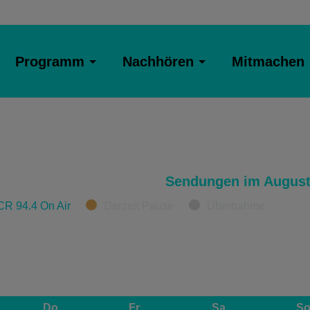
Programm
Nachhören
Mitmachen
Sendungen im August
CR 94.4 On Air
Derzeit Pause
Übernahme
Do
Fr
Sa
S