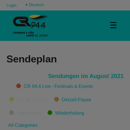
▾
Login
☰
Sendeplan
Sendungen im August 2021
Categories
CR 94.4 Live - Festivals & Events
CR 94.4 On Air
Derzeit Pause
Übernahme
Wiederholung
All Categories