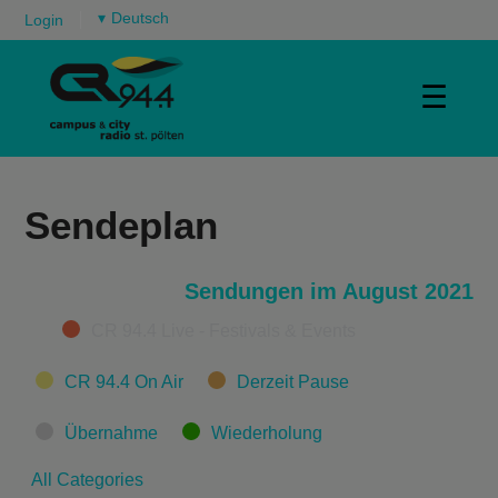
▾
Login
☰
Sendeplan
Sendungen im August 2021
Categories
CR 94.4 Live - Festivals & Events
CR 94.4 On Air
Derzeit Pause
Übernahme
Wiederholung
All Categories