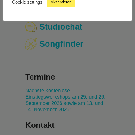
Cookie settings
Akzeptieren
Livestream
Studiochat
Songfinder
Termine
Nächste kostenlose
Einstiegsworkshops am 25. und 26.
September 2026 sowie am 13. und
14. November 2026!
Kontakt