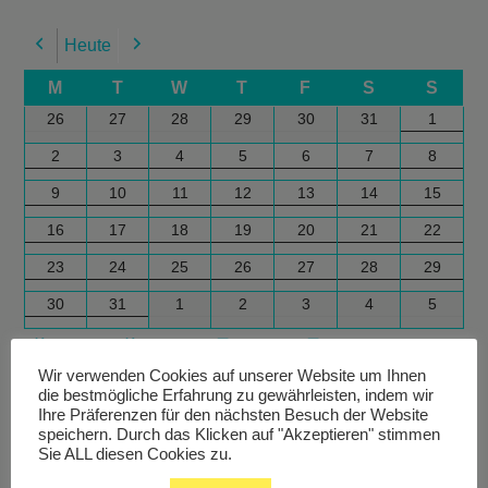
Heute
Previous
Next
M
T
W
T
F
S
S
26
27
28
29
30
31
1
2
3
4
5
6
7
8
9
10
11
12
13
14
15
16
17
18
19
20
21
22
23
24
25
26
27
28
29
30
31
1
2
3
4
5
Google
Outlook
Google
Outlook
Subscribe
Subscribe
Export
Export
in
in
for
for
Wir verwenden Cookies auf unserer Website um Ihnen
die bestmögliche Erfahrung zu gewährleisten, indem wir
Ihre Präferenzen für den nächsten Besuch der Website
speichern. Durch das Klicken auf "Akzeptieren" stimmen
Sie ALL diesen Cookies zu.