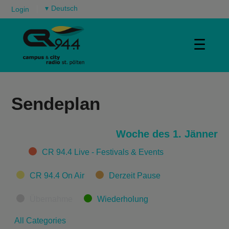
▾
Login
☰
Sendeplan
Woche des 1. Jänner
Categories
CR 94.4 Live - Festivals & Events
CR 94.4 On Air
Derzeit Pause
Übernahme
Wiederholung
All Categories