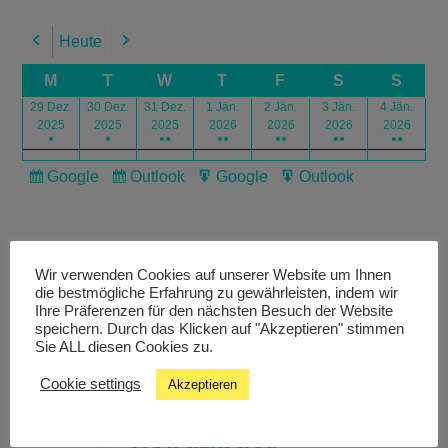
Heute
Previous
Next
M
T
W
T
F
S
S
29 Dez.
30 Dez.
31 Dez.
1 Jän.
2 Jän.
3 Jän.
4 Jän.
2025
2025
2025
2026
2026
2026
2026
●
●
●●
●●
●●
●●
●●
Google
Outlook
Google
Outlook
Subscribe
Subscribe
Export
Export
in
in
for
for
Wir verwenden Cookies auf unserer Website um Ihnen
die bestmögliche Erfahrung zu gewährleisten, indem wir
Ihre Präferenzen für den nächsten Besuch der Website
speichern. Durch das Klicken auf "Akzeptieren" stimmen
Livestream
Sie ALL diesen Cookies zu.
Cookie settings
Akzeptieren
Studiochat