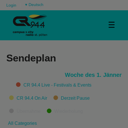
▾
Login
☰
Sendeplan
Woche des 1. Jänner
Categories
CR 94.4 Live - Festivals & Events
CR 94.4 On Air
Derzeit Pause
Übernahme
Wiederholung
All Categories