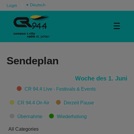
▾
Login
☰
Sendeplan
Woche des 1. Juni
Categories
CR 94.4 Live - Festivals & Events
CR 94.4 On Air
Derzeit Pause
Übernahme
Wiederholung
All Categories