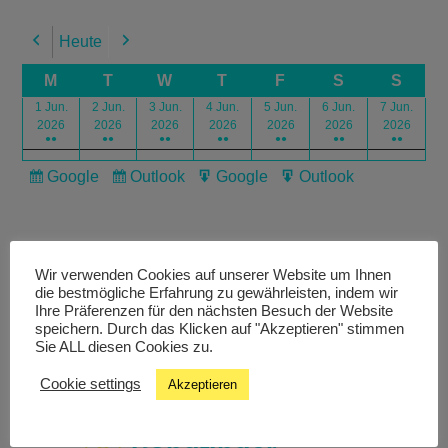
Heute
Previous
Next
M
T
W
T
F
S
S
1 Jun.
2 Jun.
3 Jun.
4 Jun.
5 Jun.
6 Jun.
7 Jun.
2026
2026
2026
2026
2026
2026
2026
●●
●●
●●
●●
●●
●●
●●
Google
Outlook
Google
Outlook
Subscribe
Subscribe
Export
Export
in
in
for
for
Wir verwenden Cookies auf unserer Website um Ihnen
die bestmögliche Erfahrung zu gewährleisten, indem wir
Ihre Präferenzen für den nächsten Besuch der Website
speichern. Durch das Klicken auf "Akzeptieren" stimmen
Livestream
Sie ALL diesen Cookies zu.
Cookie settings
Akzeptieren
Studiochat