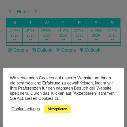
Heute
Previous
Next
M
T
W
T
F
S
S
18 Mai.
19 Mai.
20 Mai.
21 Mai.
22 Mai.
23 Mai.
24 Mai.
2026
2026
2026
2026
2026
2026
2026
●●
●●
●●
●●
●●
●●
●●
Google
Outlook
Google
Outlook
Subscribe
Subscribe
Export
Export
in
in
for
for
Wir verwenden Cookies auf unserer Website um Ihnen
die bestmögliche Erfahrung zu gewährleisten, indem wir
Ihre Präferenzen für den nächsten Besuch der Website
speichern. Durch das Klicken auf "Akzeptieren" stimmen
Livestream
Sie ALL diesen Cookies zu.
Cookie settings
Akzeptieren
Studiochat