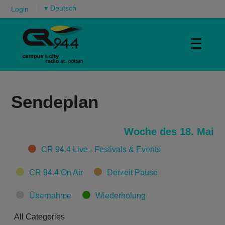
▾
Login
☰
Sendeplan
Woche des 18. Mai
Categories
CR 94.4 Live - Festivals & Events
CR 94.4 On Air
Derzeit Pause
Übernahme
Wiederholung
All Categories