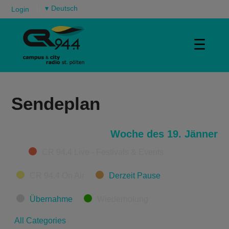
▾
Login
☰
Sendeplan
Woche des 19. Jänner
Categories
CR 94.4 Live - Festivals & Events
CR 94.4 On Air
Derzeit Pause
Übernahme
Wiederholung
All Categories