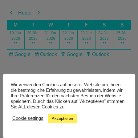
Heute
Previous
Next
M
T
W
T
F
S
S
19 Jän.
20 Jän.
21 Jän.
22 Jän.
23 Jän.
24 Jän.
25 Jän.
2026
2026
2026
2026
2026
2026
2026
●●
●●
●●
●●
●●
●●
●●
Google
Outlook
Google
Outlook
Subscribe
Subscribe
Export
Export
in
in
for
for
Wir verwenden Cookies auf unserer Website um Ihnen
die bestmögliche Erfahrung zu gewährleisten, indem wir
Ihre Präferenzen für den nächsten Besuch der Website
speichern. Durch das Klicken auf "Akzeptieren" stimmen
Livestream
Sie ALL diesen Cookies zu.
Cookie settings
Akzeptieren
Studiochat