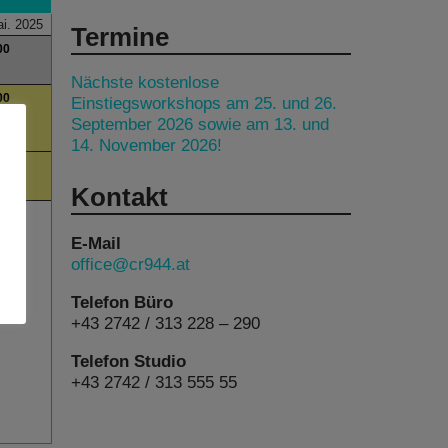
i. 2025
Termine
00
Nächste kostenlose
00
Einstiegsworkshops am 25. und 26.
September 2026 sowie am 13. und
am
14. November 2026!
00
Kontakt
E-Mail
office@cr944.at
Telefon Büro
+43 2742 / 313 228 – 290
Telefon Studio
+43 2742 / 313 555 55