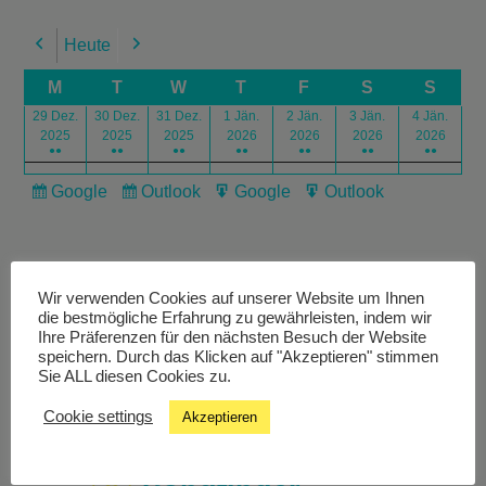
Heute
Previous
Next
M
T
W
T
F
S
S
29 Dez.
30 Dez.
31 Dez.
1 Jän.
2 Jän.
3 Jän.
4 Jän.
2025
2025
2025
2026
2026
2026
2026
●●
●●
●●
●●
●●
●●
●●
Google
Outlook
Google
Outlook
Subscribe
Subscribe
Export
Export
in
in
for
for
Wir verwenden Cookies auf unserer Website um Ihnen
die bestmögliche Erfahrung zu gewährleisten, indem wir
Ihre Präferenzen für den nächsten Besuch der Website
speichern. Durch das Klicken auf "Akzeptieren" stimmen
Livestream
Sie ALL diesen Cookies zu.
Cookie settings
Akzeptieren
Studiochat