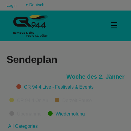
▾
Login
☰
Sendeplan
Woche des 2. Jänner
Categories
CR 94.4 Live - Festivals & Events
CR 94.4 On Air
Derzeit Pause
Übernahme
Wiederholung
All Categories