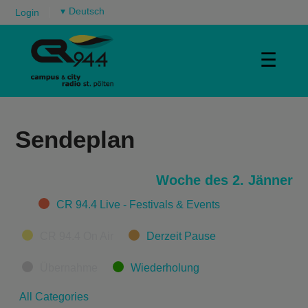
▾
Login
☰
Sendeplan
Woche des 2. Jänner
Categories
CR 94.4 Live - Festivals & Events
CR 94.4 On Air
Derzeit Pause
Übernahme
Wiederholung
All Categories