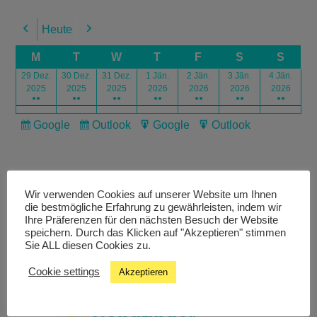
Heute
Previous
Next
M
T
W
T
F
S
S
29 Dez.
30 Dez.
31 Dez.
1 Jän.
2 Jän.
3 Jän.
4 Jän.
2025
2025
2025
2026
2026
2026
2026
●●
●●
●●
●●
●●
●●
●●
Google
Outlook
Google
Outlook
Subscribe
Subscribe
Export
Export
in
in
for
for
Wir verwenden Cookies auf unserer Website um Ihnen
die bestmögliche Erfahrung zu gewährleisten, indem wir
Ihre Präferenzen für den nächsten Besuch der Website
speichern. Durch das Klicken auf "Akzeptieren" stimmen
Livestream
Sie ALL diesen Cookies zu.
Cookie settings
Akzeptieren
Studiochat