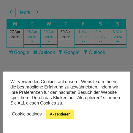
Heute
Previous
Next
M
T
W
T
F
S
S
27 Apr.
28 Apr.
29 Apr.
30 Apr.
1 Mai.
2 Mai.
3 Mai.
2026
2026
2026
2026
2026
2026
2026
●
●
●●
●●
●●
Google
Outlook
Google
Outlook
Subscribe
Subscribe
Export
Export
in
in
for
for
Wir verwenden Cookies auf unserer Website um Ihnen
die bestmögliche Erfahrung zu gewährleisten, indem wir
Ihre Präferenzen für den nächsten Besuch der Website
speichern. Durch das Klicken auf "Akzeptieren" stimmen
Livestream
Sie ALL diesen Cookies zu.
Cookie settings
Akzeptieren
Studiochat