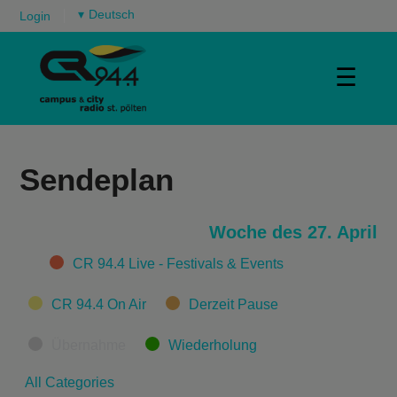
▾
Login
☰
Sendeplan
Woche des 27. April
Categories
CR 94.4 Live - Festivals & Events
CR 94.4 On Air
Derzeit Pause
Übernahme
Wiederholung
All Categories